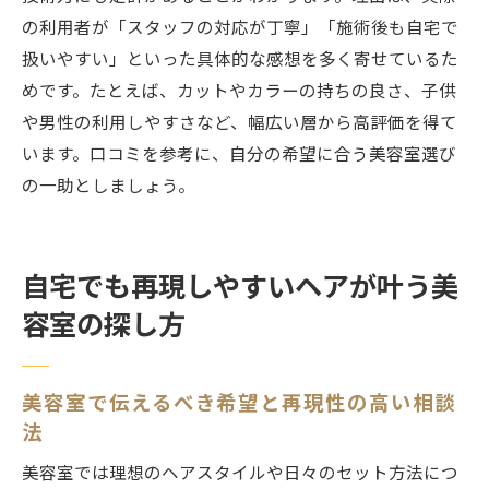
方
の利用者が「スタッフの対応が丁寧」「施術後も自宅で
江古田で支持される美容室の特徴を紹介
扱いやすい」といった具体的な感想を多く寄せているた
自宅再現が簡単な髪型を提案する美容室
めです。たとえば、カットやカラーの持ちの良さ、子供
美容室選びで失敗しないための最終チェッ
や男性の利用しやすさなど、幅広い層から高評価を得て
ク
います。口コミを参考に、自分の希望に合う美容室選び
江古田駅周辺でおすすめの美容室最新情報
の一助としましょう。
理想の髪型実現に向けた美容室活用術まと
め
自宅でも再現しやすいヘアが叶う美
容室の探し方
美容室で伝えるべき希望と再現性の高い相談
法
美容室では理想のヘアスタイルや日々のセット方法につ