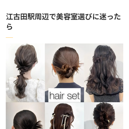
る選び方
江古田駅周辺で美容室選びに迷った
江古田でおすすめの美容室を見つける秘訣
ら
美容室探しで後悔しないための比較ポイン
ト
口コミからわかる江古田の美容室事情と評
判
自宅でも再現しやすいヘアが叶う美容室の探し
方
美容室で伝えるべき希望と再現性の高い相
談法
自宅で簡単に再現できる髪型を提案する美
容室
カットやカラーが得意な美容室の選び方を
紹介