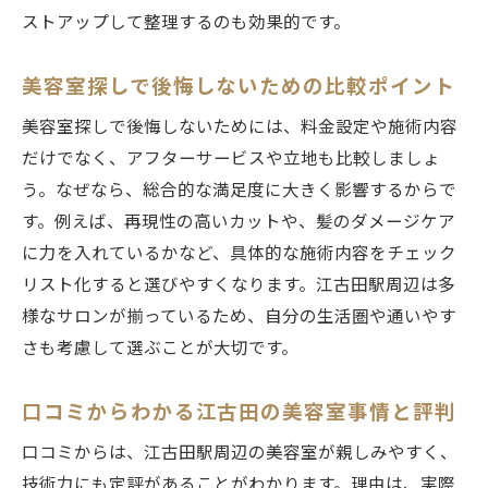
当日思い立って通える美容室の利便性
ストアップして整理するのも効果的です。
口コミで話題の美容室選びのコツとは
美容室の口コミを活用した失敗しない選び
美容室探しで後悔しないための比較ポイント
方
美容室探しで後悔しないためには、料金設定や施術内容
信頼できる口コミを見分けるポイントを解
だけでなく、アフターサービスや立地も比較しましょ
説
う。なぜなら、総合的な満足度に大きく影響するからで
口コミ評価が高い美容室の共通点とは
す。例えば、再現性の高いカットや、髪のダメージケア
リアルな体験談から学ぶ美容室の選び方
に力を入れているかなど、具体的な施術内容をチェック
リスト化すると選びやすくなります。江古田駅周辺は多
江古田で話題の美容室口コミを徹底分析
様なサロンが揃っているため、自分の生活圏や通いやす
口コミ活用で自分に合う美容室を見つける
さも考慮して選ぶことが大切です。
方法
江古田でおすすめ美容室を見つけて理想の髪型
口コミからわかる江古田の美容室事情と評判
へ
口コミからは、江古田駅周辺の美容室が親しみやすく、
理想のヘアスタイルを叶える美容室の選び
技術力にも定評があることがわかります。理由は、実際