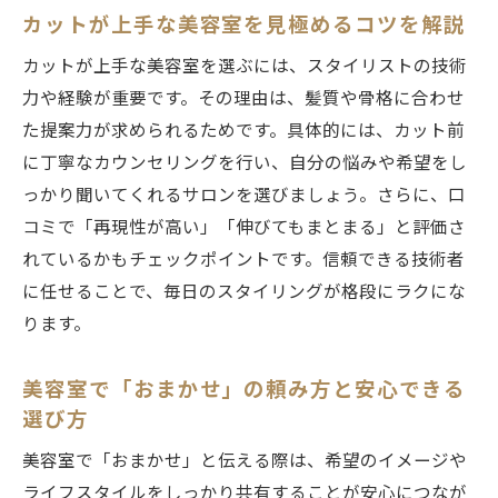
例
カットが上手な美容室を見極めるコツを解説
髪のダメージを抑える美容室活用術
カットが上手な美容室を選ぶには、スタイリストの技術
ダメージレス施術が得意な美容室の見つけ
力や経験が重要です。その理由は、髪質や骨格に合わせ
方
た提案力が求められるためです。具体的には、カット前
髪質改善を叶える美容室選びのポイント
に丁寧なカウンセリングを行い、自分の悩みや希望をし
美容室でできるトリートメントの活用法
っかり聞いてくれるサロンを選びましょう。さらに、口
髪の健康を守る美容室の施術メニューと工
コミで「再現性が高い」「伸びてもまとまる」と評価さ
夫
れているかもチェックポイントです。信頼できる技術者
カラーやパーマでも傷みにくい美容室技術
に任せることで、毎日のスタイリングが格段にラクにな
ります。
江古田で髪に優しい美容室を探すコツ
子供連れにも安心な美容室を江古田で見つける
美容室で「おまかせ」の頼み方と安心できる
方法
選び方
キッズスペース完備の美容室で安心して通
美容室で「おまかせ」と伝える際は、希望のイメージや
える
ライフスタイルをしっかり共有することが安心につなが