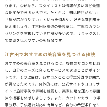
子供連れOKな美容室の特徴と選び方を紹介
ります。なぜなら、スタイリストは情報が多いほど最適
子育てママが通いやすい美容室のサービス
な提案ができるからです。たとえば「朝は時間がない」
内容
「髪が広がりやすい」といった悩みや、好きな雰囲気を
親子で通える美容室選びのポイント
伝えましょう。江古田駅周辺の美容室は、丁寧なカウン
スタッフ対応が丁寧な美容室の見極め方
セリングを重視している店舗が多いので、リラックスし
江古田で家族みんなが利用できる美容室情
て要望を伝えやすいのも特徴です。
報
江古田でおすすめの美容室を見つける秘訣
予約なしで利用できる美容室の魅力を解説
予約不要で通える美容室のメリットと注意
おすすめの美容室を見つけるには、複数のサロンを比較
点
し、自分のニーズに合ったサービスを選ぶことがポイン
急な用事でも安心な美容室の魅力を紹介
トです。その理由は、各サロンごとに得意分野や雰囲気
が異なるためです。具体的には、公式サイトや口コミサ
予約なしで対応できる美容室の選び方
イトで施術事例や評判を確認し、実際に足を運んで雰囲
忙しい生活に便利な美容室サービスとは
気や接客を体感しましょう。また、カットやカラーの得
江古田で予約不要の美容室が選ばれる理由
意分野、子供連れ対応の有無など、自分の希望条件をリ