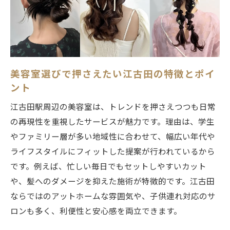
トレンドヘアも自宅で再現できる秘訣があ
る美容室
美容室選びで重視したいアフターケアの充
実度
江古田で人気の再現性高い美容室が支持さ
美容室選びで押さえたい江古田の特徴とポイ
れる理由
ント
忙しい女性が注目する江古田の美容室事情
江古田駅周辺の美容室は、トレンドを押さえつつも日常
予約なしで利用できる美容室のメリットを
の再現性を重視したサービスが魅力です。理由は、学生
解説
やファミリー層が多い地域性に合わせて、幅広い年代や
時短施術が得意な美容室を選ぶポイント
ライフスタイルにフィットした提案が行われているから
です。例えば、忙しい毎日でもセットしやすいカット
仕事や子育ての合間に通える美容室の特徴
や、髪へのダメージを抑えた施術が特徴的です。江古田
時短と高技術を両立する美容室の選び方
ならではのアットホームな雰囲気や、子供連れ対応のサ
忙しい日々に合った美容室サービスの魅力
ロンも多く、利便性と安心感を両立できます。
江古田で忙しい女性におすすめの美容室事