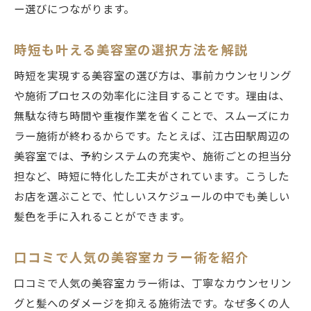
ー選びにつながります。
美容室カラーで理想の仕上がりを実現する
方法
時短も叶える美容室の選択方法を解説
カウンセリングで差が出る美容室カラー体
験
時短を実現する美容室の選び方は、事前カウンセリング
や施術プロセスの効率化に注目することです。理由は、
江古田駅近くで見つかる理想のヘアカラー体験
無駄な待ち時間や重複作業を省くことで、スムーズにカ
美容室で叶える理想のヘアカラー体験談
ラー施術が終わるからです。たとえば、江古田駅周辺の
江古田駅周辺で人気のヘアサロンの選び方
美容室では、予約システムの充実や、施術ごとの担当分
ホットペッパービューティーで口コミ活用
担など、時短に特化した工夫がされています。こうした
術
お店を選ぶことで、忙しいスケジュールの中でも美しい
美容室カラーのビフォーアフターを知る
髪色を手に入れることができます。
専門店ならではのカラー施術を体験する魅
力
口コミで人気の美容室カラー術を紹介
美容室で満足度の高いカラーを受けるコツ
口コミで人気の美容室カラー術は、丁寧なカウンセリン
美容室カラーの料金と時間を抑えるコツまとめ
グと髪へのダメージを抑える施術法です。なぜ多くの人