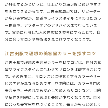
美容室カラーの平均料金を知るポイント
が評価するかというと、仕上がりの満足度と通いやすさ
江古田駅周辺でコストを抑える方法
を両立できるからです。江古田駅周辺では、リピーター
が多い美容室が、髪質やライフスタイルに合わせたカラ
カラー施術時間を短縮する工夫を紹介
ー提案や、アフターケアのアドバイスまで行っていま
口コミで見極めるお得な美容室の選択法
す。実際に利用した人の体験談を参考にすることで、自
美容室予約サイトを活用した節約術
分に合うサロンや施術法を見つけやすくなります。
美容室カラーで賢く料金を抑えるコツ
江古田駅で理想の美容室カラーを探すコツ
江古田駅で理想の美容室カラーを探すコツは、自分の希
望やライフスタイルに合わせてサロンを比較することで
す。その理由は、サロンごとに得意とするカラーやサー
ビス内容が異なるためです。具体的には、カラー専門の
美容室や、子連れでも安心して通えるサロンなど、目的
や条件を明確にして選ぶと失敗が少なくなります。自分
に合った美容室を見つけることで、毎日がもっと楽しく