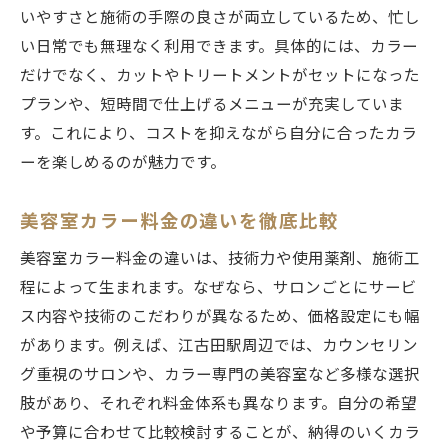
は
いやすさと施術の手際の良さが両立しているため、忙し
江古田駅周辺で個室がある美容室の探し方
い日常でも無理なく利用できます。具体的には、カラー
だけでなく、カットやトリートメントがセットになった
口コミで人気の子連れ歓迎美容室カラー
プランや、短時間で仕上げるメニューが充実していま
美容室選びで家族への配慮を重視する理由
す。これにより、コストを抑えながら自分に合ったカラ
カラー施術中も安心できる美容室の特徴
ーを楽しめるのが魅力です。
ホットペッパービューティーで子連れ美容
室検索
美容室カラー料金の違いを徹底比較
ヘアカラーの仕上がりを左右する美容室選択法
美容室カラー料金の違いは、技術力や使用薬剤、施術工
美容室選びでヘアカラーの満足度を上げる
程によって生まれます。なぜなら、サロンごとにサービ
コツ
ス内容や技術のこだわりが異なるため、価格設定にも幅
江古田駅周辺で失敗しないカラー施術の秘
があります。例えば、江古田駅周辺では、カウンセリン
訣
グ重視のサロンや、カラー専門の美容室など多様な選択
カラー専門店とヘアサロンの違いを比較
肢があり、それぞれ料金体系も異なります。自分の希望
口コミで評価の高い美容室の選び方を解説
や予算に合わせて比較検討することが、納得のいくカラ