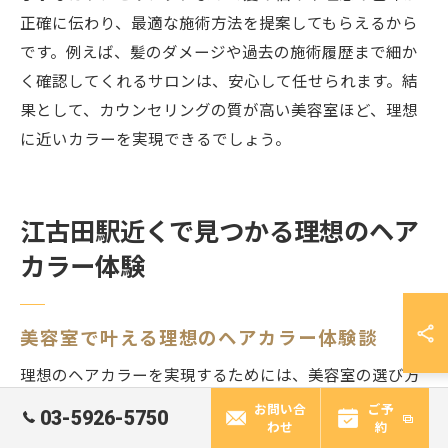
正確に伝わり、最適な施術方法を提案してもらえるから
です。例えば、髪のダメージや過去の施術履歴まで細か
く確認してくれるサロンは、安心して任せられます。結
果として、カウンセリングの質が高い美容室ほど、理想
に近いカラーを実現できるでしょう。
江古田駅近くで見つかる理想のヘア
カラー体験
美容室で叶える理想のヘアカラー体験談
理想のヘアカラーを実現するためには、美容室の選び方
が重要です。理由は、施術技術やカウンセリング力が仕
お問い合
ご予
03-5926-5750
わせ
約
上がりに大きく影響するからです。たとえば、江古田駅