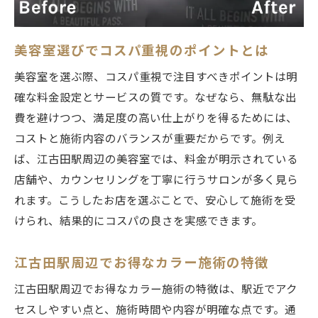
美容室カラーで髪質に合う色選びを体験
江古田駅周辺で人気の髪に優しい美容室
美容室選びでコスパ重視のポイントとは
口コミで評判の美容室ダメージレス施術
美容室選びで髪の健康を守るポイント
美容室を選ぶ際、コスパ重視で注目すべきポイントは明
確な料金設定とサービスの質です。なぜなら、無駄な出
忙しい人におすすめの江古田駅美容室カラー体
費を避けつつ、満足度の高い仕上がりを得るためには、
験
コストと施術内容のバランスが重要だからです。例え
美容室カラーの時短メニュー活用術
ば、江古田駅周辺の美容室では、料金が明示されている
江古田駅で忙しい人向け美容室を探す方法
店舗や、カウンセリングを丁寧に行うサロンが多く見ら
カラー専門店の予約で効率アップを目指す
れます。こうしたお店を選ぶことで、安心して施術を受
美容室選びで施術時間を短縮するコツ
けられ、結果的にコスパの良さを実感できます。
口コミで分かる時短美容室の選び方
美容室カラー体験で得られる満足感とは
江古田駅周辺でお得なカラー施術の特徴
子連れでも安心な美容室カラーの魅力発見
江古田駅周辺でお得なカラー施術の特徴は、駅近でアク
美容室カラーで子連れに嬉しいサービスと
セスしやすい点と、施術時間や内容が明確な点です。通