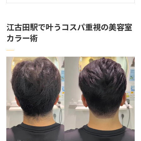
口コミで人気の美容室カラー術を紹介
江古田駅で理想の美容室カラーを探すコツ
江古田駅で叶うコスパ重視の美容室
美容室カラーを時短で楽しむ江古田駅周辺
カラー術
美容室でカラーの施術時間を短縮する方法
江古田駅周辺で時短が叶う美容室の特徴
カラー専門店のメリットと利用のコツ
忙しい人向け美容室カラー施術の流れ
ホットペッパービューティーで時短美容室
を探す
美容室カラーを効率的に予約するポイント
髪に優しいカラー選びなら美容室活用が正解
美容室で髪に優しいカラーを選ぶコツ
ヘアカラー専門店で叶うダメージケア