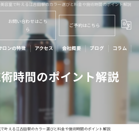
美容室で叶える江古田駅のカラー選びと料金や施術時間のポイント解説
お問い合わせはこち
ご予約はこちら
ら
サロンの特徴
アクセス
会社概要
ブログ
コラム
ット
施術時間のポイント解説
ッズカット
子
アセット
リートメント
室で叶える江古田駅のカラー選びと料金や施術時間のポイント解説