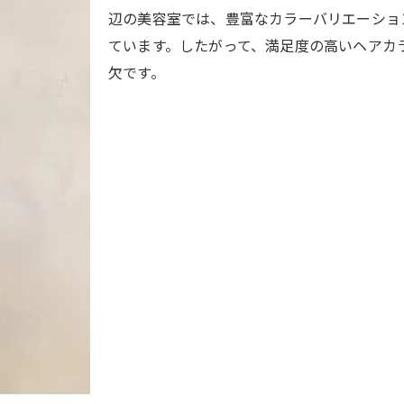
美容室の料金設定から見るコスパ重視術
辺の美容室では、豊富なカラーバリエーショ
美容室カラー後の追加料金に注意するコツ
ています。したがって、満足度の高いヘアカ
欠です。
髪質やトレンドに合う江古田駅の美容室紹介
髪質診断で選ぶ美容室のヘアカラー提案
美容室で叶えるトレンドカラーの楽しみ方
美容室の提案力で自分に似合う色を見つける
髪質改善に強い美容室選びのポイント
美容室カラーで叶う最新トレンド体験
江古田駅で人気の美容室スタイル実例
コスパ重視派へおすすめのカラー体験術
美容室でコスパを重視するカラー選び術
美容室の割引やキャンペーン活用のコツ
カラー専門店と美容室のコスパ比較解説