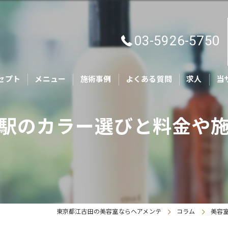
03-5926-5750
セプト
メニュー
施術事例
よくある質問
求人
当
カ
駅のカラー選びと料金や
キ
親
ヘ
ト
東京都江古田の美容室ならヘアメンテ
コラム
美容