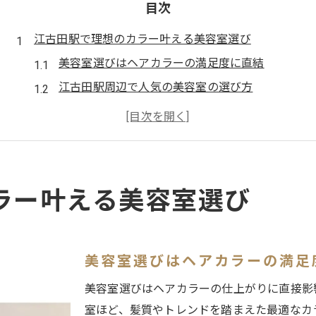
目次
江古田駅で理想のカラー叶える美容室選び
美容室選びはヘアカラーの満足度に直結
江古田駅周辺で人気の美容室の選び方
美容室のカウンセリングで叶う理想カラー
ヘアカラー専門店と美容室の違いを解説
美容室の口コミと評判を活用する方法
美容室で失敗しないカラー体験のコツ
ラー叶える美容室選び
美容室カラーの料金と施術時間を徹底解説
美容室カラーの料金相場と内訳を知ろう
美容室でかかる施術時間の目安と流れ
美容室選びはヘアカラーの満足
カラー専門店と美容室の料金比較ポイント
美容室選びはヘアカラーの仕上がりに直接影
美容室カラーの施術時間短縮テクニック
室ほど、髪質やトレンドを踏まえた最適なカ