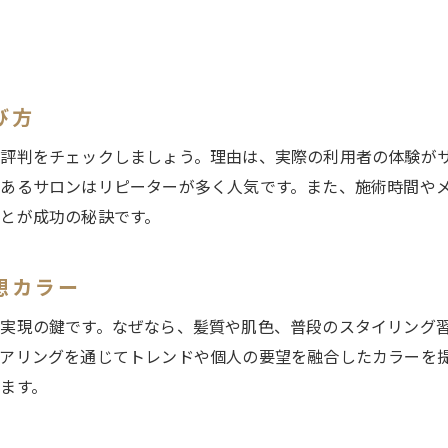
美容室のメニュー選択で賢く節約する方法
美容室カラーで得するポイントを伝授
コスパ良くカラーできる美容室の探し方
忙しい女性に嬉しい時短カラーの秘訣
び方
美容室の時短カラーで忙しい女性をサポート
評判をチェックしましょう。理由は、実際の利用者の体験が
美容室カラーの時短施術メニューを紹介
あるサロンはリピーターが多く人気です。また、施術時間や
時短カラーが得意な美容室の選び方ガイド
とが成功の秘訣です。
美容室予約時に時短希望を伝えるポイント
時短カラーでも仕上がり満足な美容室活用法
想カラー
美容室カラーの時短テクニックを徹底解説
実現の鍵です。なぜなら、髪質や肌色、普段のスタイリング
カラー後も美髪を保つための美容室活用法
アリングを通じてトレンドや個人の要望を融合したカラーを
美容室カラー後の髪を守るアフターケア法
ます。
美容室で受けるトリートメント活用のコツ