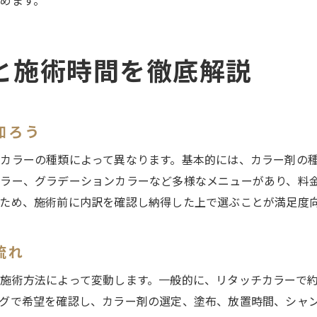
めます。
ヘアカラー初心者におすすめの美容室利用法
美容室でのカラー体験を充実させるコツ
と施術時間を徹底解説
美容室カラー初心者が注意したいポイント
美容室スタッフと相談して理想の色を実現
知ろう
カラーの種類によって異なります。基本的には、カラー剤の
ラー、グラデーションカラーなど多様なメニューがあり、料
ため、施術前に内訳を確認し納得した上で選ぶことが満足度
流れ
施術方法によって変動します。一般的に、リタッチカラーで約6
グで希望を確認し、カラー剤の選定、塗布、放置時間、シャ