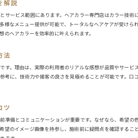
美容室カラー後の色持ちを良くする習慣
を解説
美容室スタッフのアドバイスで美髪をキープ
とサービス範囲にあります。ヘアカラー専門店はカラー技術
美容室カラー後のホームケアが重要な理由
多様なメニュー提供が可能で、トータルなヘアケアが受けら
美容室で相談できる髪質改善メニュー紹介
想のヘアカラーを効率的に叶えられます。
口コミで評判の江古田駅近く美容室の魅力
口コミで選ばれる美容室のカラー技術とは
方法
美容室の評判からわかる安心のサービス体験
です。理由は、実際の利用者のリアルな感想が品質やサービ
口コミ評価が高い美容室の特徴を解説
を参考に、技術力や接客の良さを見極めることが可能です。口
美容室での実際の施術例を口コミでチェック
美容室選びに役立つ口コミ活用テクニック
美容室の評判で見極める満足度の違い
コツ
ヘアカラー初心者が知っておきたい美容室活用術
前準備とコミュニケーションが重要です。なぜなら、希望の
美容室で初めてカラーする前の準備と流れ
希望のイメージ画像を持参し、施術前に疑問点を確認するこ
美容室カウンセリングでの質問ポイント