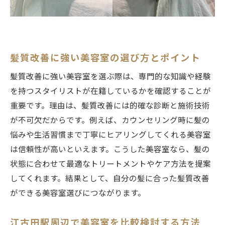
美容室の安さとサービスを両立する方法
満足度の高いコスパ美容室の見つけ方
予約なしでも安心の江古田美容室事情を解説
髪質改善に強い美容室の選び方とポイント
予約なし対応美容室のメリットと注意点
当日利用できる美容室の探し方ガイド
髪質改善に強い美容室を選ぶ際は、専門的な知識や経験
忙しい方におすすめの美容室選び方
を持つスタイリストが在籍しているかを確認することが
重要です。理由は、髪質改善には的確な診断と施術技術
予約不要の美容室とサービス内容の違い
が不可欠だからです。例えば、カウンセリング時に髪の
江古田駅周辺の美容室利便性を比較
悩みや生活習慣まで丁寧にヒアリングしてくれる美容室
急な予定でも安心の美容室活用法
は信頼性が高いといえます。こうした美容室なら、髪の
口コミから分かる江古田駅おすすめ美容室の特
状態に合わせて最適なトリートメントやケア方法を提案
徴
してくれます。結果として、自分の髪に合った髪質改善
実際の口コミで美容室の強みを知る方法
ができる美容室選びにつながります。
口コミ評価が高い美容室の共通点とは
満足度で選ぶ美容室ランキングの見方
江古田駅周辺で美容室を比較検討する方法