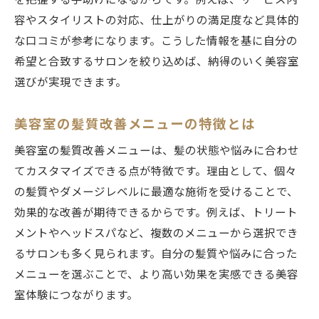
を把握する手助けになるからです。例えば、サービス内
容やスタイリストの対応、仕上がりの満足度など具体的
キッズカット対応美容室の選び方ガイド
な口コミが参考になります。こうした情報を基に自分の
ファミリーで通える美容室の魅力を紹介
希望と合致するサロンを絞り込めば、納得のいく美容室
美容室で子供が安心して過ごせる工夫
選びが実現できます。
子連れ利用に適した美容室の探し方
家族のヘアケアにもおすすめな美容室
美容室の髪質改善メニューの特徴とは
江古田駅で満足度の高い美容室を選ぶポイント
美容室の髪質改善メニューは、髪の状態や悩みに合わせ
満足度を高める美容室選びの基準とは
てカスタマイズできる点が特徴です。理由として、個々
美容室のサービス内容と接客を重視する
の髪質やダメージレベルに最適な施術を受けることで、
スタイリストとの相性を大切にする方法
効果的な改善が期待できるからです。例えば、トリート
メントやヘッドスパなど、複数のメニューから選択でき
リピートしたくなる美容室の特徴を解説
るサロンも多く見られます。自分の髪質や悩みに合った
施術後のフォローが充実した美容室選び
メニューを選ぶことで、より高い効果を実感できる美容
自分に合う美容室を見極める最終チェック
室体験につながります。