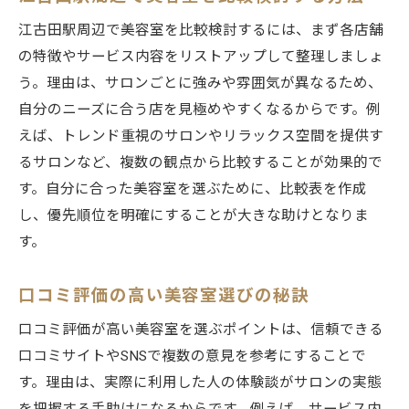
口コミから選ぶ美容室のメリット解説
江古田駅周辺で美容室を比較検討するには、まず各店舗
美容室の口コミを活用した選び方ガイド
の特徴やサービス内容をリストアップして整理しましょ
う。理由は、サロンごとに強みや雰囲気が異なるため、
信頼できる美容室口コミのチェックポイン
自分のニーズに合う店を見極めやすくなるからです。例
ト
えば、トレンド重視のサロンやリラックス空間を提供す
髪のダメージケアに強い美容室は江古田駅周辺
るサロンなど、複数の観点から比較することが効果的で
で見つかる
す。自分に合った美容室を選ぶために、比較表を作成
髪のダメージケアに特化した美容室とは
し、優先順位を明確にすることが大きな助けとなりま
美容室で受けられる髪質改善施術の内容
す。
ダメージを抑える美容室の選び方ポイント
美容室のトリートメント技術を比較検証
口コミ評価の高い美容室選びの秘訣
江古田駅で髪に優しい美容室を探すには
口コミ評価が高い美容室を選ぶポイントは、信頼できる
髪の悩み別おすすめ美容室の特徴紹介
口コミサイトやSNSで複数の意見を参考にすることで
子連れにも嬉しい江古田駅エリアの美容室情報
す。理由は、実際に利用した人の体験談がサロンの実態
子連れOKな美容室のサービスと配慮点