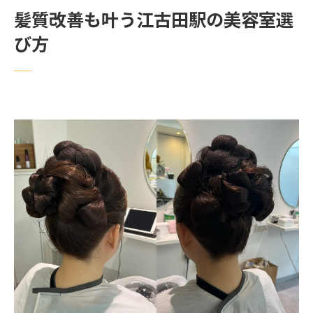
美容室選びで失敗しないための注意点
髪質改善も叶う江古田駅の美容室選
カットが上手な美容室を江古田駅周辺で探すコ
び方
ツ
カット技術が高い美容室の見分け方
美容室のカット事例とスタイリスト選び
口コミから探るカットが評判の美容室
江古田駅近くの美容室比較ポイント
メンズカット対応美容室の選択方法
美容室で希望のカットを伝えるコツ
江古田駅ならコスパ重視の美容室も豊富
コスパ重視の美容室選びの決め手を解説
料金比較で分かる美容室の選択基準
お得に通える美容室の特徴を紹介
美容室の施術内容と価格のバランス