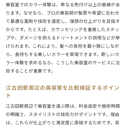
美容室でのカラー体験は、単なる色付け以上の価値があ
カラー専門店と美容室の所要時間比較
ります。なぜなら、プロの美容師が髪質や希望に合わせ
忙しい人に最適な美容室カラーの選び方
て最適な薬剤や技術を選定し、理想の仕上がりを目指す
美容室でカラーを時短するコツと工夫
からです。たとえば、カウンセリングを重視したステッ
初めての美容室カラーでも安心の時間管理
プや、ダメージを抑えるトリートメントの併用などが挙
術
げられます。これにより、髪への負担を最小限にしなが
ら、長持ちする美しいカラーを実現できます。新しいカ
施術内容別に見る美容室カラーの時間差
ラー体験を求めるなら、こうした美容室のサービスに注
髪に優しいカラーを叶える美容室のコツ
目することが重要です。
美容室で髪に優しいヘアカラーを選ぶ方法
ダメージを抑えた美容室カラーの工夫とは
江古田駅周辺の美容室を比較検証するポイン
美容室でできる髪質改善カラーのポイント
ト
髪にやさしいカラー施術を受けるコツ
江古田駅周辺で美容室を選ぶ際は、料金設定や施術時間
美容室で相談したい髪のダメージ対策法
の明確さ、スタイリストの技術力がポイントです。理由
ヘアカラー後の美容室での正しいケア方法
は、これらが仕上がりと満足度に直結するためです。具