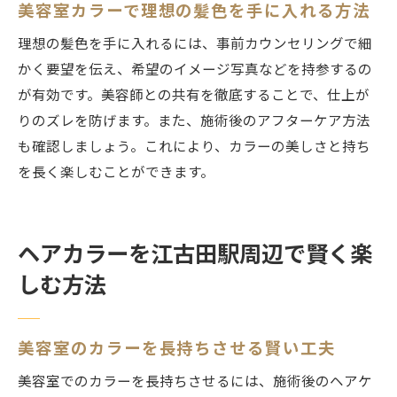
び
美容室カラーで理想の髪色を手に入れる方法
理想の色持ちを美容室で実現する秘訣
理想の髪色を手に入れるには、事前カウンセリングで細
美容室カラーの色持ちを伸ばすコツを伝授
かく要望を伝え、希望のイメージ写真などを持参するの
理想のヘアカラーを長く楽しむ美容室活用
が有効です。美容師との共有を徹底することで、仕上が
法
りのズレを防げます。また、施術後のアフターケア方法
も確認しましょう。これにより、カラーの美しさと持ち
美容室で相談したい色持ちアップのポイン
を長く楽しむことができます。
ト
ヘアカラー後の美容室アフターケア方法
美容室選びで差がつく色持ち対策の工夫
ヘアカラーを江古田駅周辺で賢く楽
カラー長持ちのための美容室選びとケア方
しむ方法
法
美容室のカラーを長持ちさせる賢い工夫
美容室でのカラーを長持ちさせるには、施術後のヘアケ