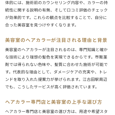
カラー専門店と美容室の違いを徹底比較
体的には、施術前のカウンセリング内容や、カラーの持
続性に関する説明の有無、そして口コミ評価のチェック
美容室とカラー専門店の料金や特徴を比較
が効果的です。これらの観点を比較することで、自分に
仕上がりにこだわるなら美容室と専門店ど
合った美容室を見つけやすくなります。
ちら？
美容室とカラー専門店の施術内容の違い
美容室のヘアカラーが注目される理由と背景
忙しい女性に向く美容室と専門店の選び方
美容室のヘアカラーが注目されるのは、専門知識と確か
カラー専門店と美容室のメリット・デメリ
な技術により理想の髪色を実現できるからです。市販薬
ット解説
剤では得られない色味や、髪質に合わせた施術が可能で
美容室と専門店を比較した利用シーン別お
す。代表的な理由として、ダメージケアの充実や、トレ
すすめ
ンドを取り入れた提案力が挙げられます。江古田駅周辺
忙しい女性におすすめの時短ヘアカラー術
でも、こうしたサービスが高く評価されています。
美容室でできる時短ヘアカラーの選び方
忙しい女性向け美容室カラー時短テクニッ
ヘアカラー専門店と美容室の上手な選び方
ク
ヘアカラー専門店と美容室の選び方は、用途や希望スタ