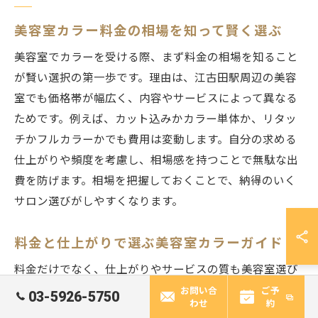
美容室カラー料金の相場を知って賢く選ぶ
美容室でカラーを受ける際、まず料金の相場を知ること
が賢い選択の第一歩です。理由は、江古田駅周辺の美容
室でも価格帯が幅広く、内容やサービスによって異なる
ためです。例えば、カット込みかカラー単体か、リタッ
チかフルカラーかでも費用は変動します。自分の求める
仕上がりや頻度を考慮し、相場感を持つことで無駄な出
費を防げます。相場を把握しておくことで、納得のいく
サロン選びがしやすくなります。
料金と仕上がりで選ぶ美容室カラーガイド
料金だけでなく、仕上がりやサービスの質も美容室選び
の重要なポイントです。なぜなら、同じ価格帯でもカウ
お問い合
ご予
03-5926-5750
わせ
約
ンセリングや施術工程の丁寧さに差が出るからです。実