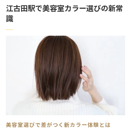
江古田駅で美容室カラー選びの新常
口コミで話題の美容室カラーの選び方ガイ
識
ド
美容室カラーで理想の髪色を手に入れる方
法
ヘアカラーを江古田駅周辺で賢く楽しむ方法
美容室のカラーを長持ちさせる賢い工夫
江古田駅周辺の美容室活用術を徹底解説
美容室で叶える最新ヘアカラートレンド紹
介
賢く美容室を選ぶためのチェックリスト
忙しい女性必見の時短美容室利用法
お得に美容室カラーを楽しむ裏技を紹介
美容室のカラー施術時間はどれくらい？
美容室選びで差がつく新カラー体験とは
美容室でのカラー施術時間の目安と流れ