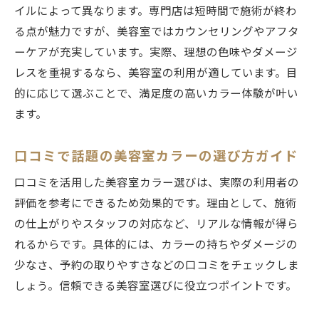
カラー専門店を活用した時短術のポイント
イルによって異なります。専門店は短時間で施術が終わ
美容室の時短メニューで理想のヘアカラー
る点が魅力ですが、美容室ではカウンセリングやアフタ
に
ーケアが充実しています。実際、理想の色味やダメージ
短時間で叶う美容室カラーの魅力を紹介
レスを重視するなら、美容室の利用が適しています。目
的に応じて選ぶことで、満足度の高いカラー体験が叶い
忙しくても満足できる美容室カラーの工夫
ます。
美容室カラー料金の相場と選び方ガイド
美容室カラー料金の相場を知って賢く選ぶ
口コミで話題の美容室カラーの選び方ガイド
料金と仕上がりで選ぶ美容室カラーガイド
口コミを活用した美容室カラー選びは、実際の利用者の
美容室のヘアカラー費用を比較するポイン
評価を参考にできるため効果的です。理由として、施術
ト
の仕上がりやスタッフの対応など、リアルな情報が得ら
カラー専門店と美容室の料金比較と注意点
れるからです。具体的には、カラーの持ちやダメージの
美容室でお得にカラーするためのチェック
少なさ、予約の取りやすさなどの口コミをチェックしま
法
しょう。信頼できる美容室選びに役立つポイントです。
料金だけでなく技術力も重視した美容室選