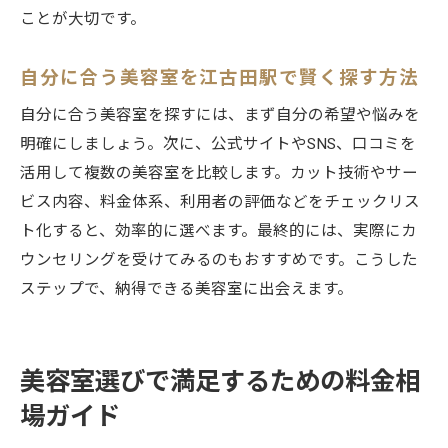
ことが大切です。
美容室カット後のアフターケアも重視しよ
う
自分に合う美容室を江古田駅で賢く探す方法
自分に合うヘアスタイルの相談法と提案力
自分に合う美容室を探すには、まず自分の希望や悩みを
美容室カットをよりお得に楽しむための秘訣
明確にしましょう。次に、公式サイトやSNS、口コミを
美容室カットのお得なサービスを賢く利用
活用して複数の美容室を比較します。カット技術やサー
初回割引やクーポンで美容室を上手に活用
ビス内容、料金体系、利用者の評価などをチェックリス
平日限定やキャンペーンを美容室で狙う方
ト化すると、効率的に選べます。最終的には、実際にカ
法
ウンセリングを受けてみるのもおすすめです。こうした
美容室カットの頻度とコスト管理のポイン
ステップで、納得できる美容室に出会えます。
ト
美容室選びでリピーター特典を活用するコ
美容室選びで満足するための料金相
ツ
美容室の最新情報や口コミを事前にチェッ
場ガイド
ク