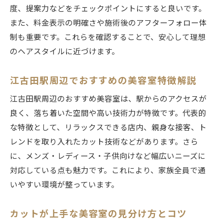
江古田駅周辺で予約不要な美容室活用術
度、提案力などをチェックポイントにすると良いです。
美容室選びで柔軟なカット対応を重視する
また、料金表示の明確さや施術後のアフターフォロー体
コストパフォーマンス重視の美容室利用法
制も重要です。これらを確認することで、安心して理想
美容室カットでコスパ重視の選び方と工夫
のヘアスタイルに近づけます。
クーポン活用で美容室カットをお得に楽し
江古田駅周辺でおすすめの美容室特徴解説
む
安い美容室でも満足カットを受ける秘訣
江古田駅周辺のおすすめ美容室は、駅からのアクセスが
美容室利用でコストを抑える実践テクニッ
良く、落ち着いた空間や高い技術力が特徴です。代表的
ク
な特徴として、リラックスできる店内、親身な接客、ト
レンドを取り入れたカット技術などがあります。さら
カット専門店と美容室の賢い使い分け方法
に、メンズ・レディース・子供向けなど幅広いニーズに
美容室の割引やサービスを最大限活用する
対応している点も魅力です。これにより、家族全員で通
コツ
いやすい環境が整っています。
メンズや子供も通いやすい美容室の選び方
メンズや子供に人気の美容室選びの基準
カットが上手な美容室の見分け方とコツ