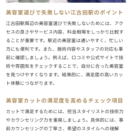
江古田駅近くの美容室はアクセス抜群で便
美容室選びで失敗しない江古田駅のポイント
利
江古田駅周辺の美容室選びで失敗しないためには、アク
駅周辺でカットが得意な美容室の魅力紹介
セスの良さやサービス内容、料金相場をしっかり比較す
美容室カットが上手なサロンを選ぶ方法
ることが重要です。駅近の美容室は通いやすく、忙しい
忙しい人におすすめの駅近美容室利用術
方にも便利です。また、施術内容やスタッフの対応も事
美容室選びで利便性を重視する秘訣
前に確認しましょう。例えば、口コミや公式サイトで技
江古田駅の美容室で快適にカット体験
術や雰囲気をチェックすることで、自分に合った美容室
を見つけやすくなります。結果的に、満足度の高いカッ
予約なしでも安心な美容室カットの魅力
ト体験につながります。
予約なしで利用できる美容室の利点と選び
方
美容室カットの満足度を高めるチェック項目
美容室カットは当日でも安心して利用可能
カットで満足するためには、担当スタイリストの技術力
予約不要の美容室が重宝される理由とは
やカウンセリング力を重視しましょう。具体的には、事
急なカットにも対応できる美容室の探し方
前カウンセリングの丁寧さ、希望のスタイルへの理解