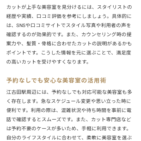
江古田駅の美容室で家族全員が通いやすい
カットが上手な美容室を見分けるには、スタイリストの
理由
経歴や実績、口コミ評価を参考にしましょう。具体的に
美容室カットで安心できるメンズ対応の特
は、SNSや口コミサイトでスタイル写真や利用者の声を
徴
確認するのが効果的です。また、カウンセリング時の提
子供向け美容室のサービスと選び方のコツ
案力や、髪質・骨格に合わせたカットの説明があるかも
美容室選びで年齢や性別を問わぬ安心感
ポイントです。こうした情報を元に選ぶことで、満足度
美容室カットが幅広い年代に支持される理
の高いカットを受けやすくなります。
由
予約なしでも安心な美容室の活用術
江古田駅近くで理想のヘアスタイルを叶える
美容室カットで理想の髪型を実現する方法
江古田駅周辺には、予約なしでも対応可能な美容室も多
江古田駅の美容室で人気ヘアスタイルを提
く存在します。急なスケジュール変更や思い立った時に
案
便利です。利用の際は、混雑状況や待ち時間を事前に電
話で確認するとスムーズです。また、カット専門店など
美容室選びでヘアカラーやカットの両立術
は予約不要のケースが多いため、手軽に利用できます。
スタイリストの技術力を美容室で確認する
自分のライフスタイルに合わせて、柔軟に美容室を選ぶ
コツ