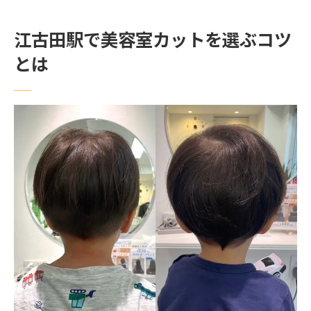
カットが上手な美容室の見分け方とコツ
江古田駅で美容室カットを選ぶコツ
予約なしでも安心な美容室の活用術
とは
自分に合う美容室を江古田駅で賢く探す方
法
美容室選びで満足するための料金相場ガイド
美容室カット料金の江古田駅相場を徹底解
説
カット専門店と美容室の料金比較ポイント
美容室カットの値段で気をつけるべき注意
点
安い美容室のメリットと選び方のコツ
料金以外に重視したい美容室の選択基準
美容室でカットだけ利用する際の相場感
カットなら江古田駅周辺の美容室が便利