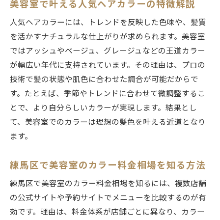
美容室で叶える人気ヘアカラーの特徴解説
ダメージを抑えたヘアカラー選びのポイント
人気ヘアカラーには、トレンドを反映した色味や、髪質
美容室で実践できるダメージレスカラー法
を活かすナチュラルな仕上がりが求められます。美容室
ケア重視の美容室選びで大切なチェック項
ではアッシュやベージュ、グレージュなどの王道カラー
目
が幅広い年代に支持されています。その理由は、プロの
美容室のヘアケアメニューと料金の違い解
技術で髪の状態や肌色に合わせた調合が可能だからで
説
す。たとえば、季節やトレンドに合わせて微調整するこ
人気美容室が提案する髪質別ケアカラー体
とで、より自分らしいカラーが実現します。結果とし
験談
て、美容室でのカラーは理想の髪色を叶える近道となり
練馬区で口コミ評価の高い美容室の特徴分
ます。
析
練馬区で美容室のカラー料金相場を知る方法
美容室で安心してカラーするための相談術
透明感あるカラーなら美容室でどう選ぶ？
練馬区で美容室のカラー料金相場を知るには、複数店舗
の公式サイトや予約サイトでメニューを比較するのが有
透明感重視の美容室カラー施術ポイント
効です。理由は、料金体系が店舗ごとに異なり、カラー
イルミナカラーと一般カラーの違いを解説