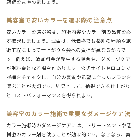
店舗を見極めましょう。
美容室選びで失敗しないポイントを共有
SNSで注目の美容室カラー最新スタイル
美容室で安いカラーを選ぶ際の注意点
イメージカラーを叶える美容室の選び方解説
安いカラーを選ぶ際は、施術内容やカラー剤の品質を必
美容室選びで重視すべきカウンセリング力
ず確認しましょう。理由は、低価格でも薬剤の種類や施
イメージカラー実現のための美容室比較術
術工程によって仕上がりや髪への負担が異なるからで
美容室の料金プランと施術内容をチェック
す。例えば、追加料金が発生する場合や、ダメージケア
美容室で失敗しないための予約ポイント
が別料金となる場合もあります。公式サイトや口コミで
口コミや評判で選ぶ美容室のメリット
詳細をチェックし、自分の髪質や希望に合ったプランを
選ぶことが大切です。結果として、納得できる仕上がり
自分に合う美容室を見極める具体的な方法
とコストパフォーマンスを得られます。
カラー料金やケア方法を徹底的に知るには
美容室カラーの料金相場と内訳を解説
美容室のカラー施術で重要なダメージケア法
お得なプランがある美容室の探し方
カラー施術時のダメージケアには、トリートメントや低
美容室で安心できるケアメニューの内容紹
刺激のカラー剤を使うことが効果的です。なぜなら、薬
介