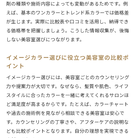
剤の種類や施術内容によっても変動があるためです。例
美容室で透明感カラーが人気の理由とは
えば、基本のワンカラーとトレンド系カラーでは価格差
ヘアカラーが上手い美容室の見分け方
が生じます。実際に比較表や口コミを活用し、納得でき
美容室のカウンセリングで理想色を伝える
る価格帯を把握しましょう。こうした情報収集が、後悔
方法
しない美容室選びにつながります。
練馬区で話題の美容室選び最新トレンド
最新トレンドを押さえたヘアカラー体験談
イメージカラー選びに役立つ美容室の比較ポ
イント
美容室で体験したトレンドヘアカラーの実
例
イメージカラー選びには、美容室ごとのカウンセリング
練馬区の美容室で人気のカラーサービス紹
力や提案力が大切です。なぜなら、髪質や肌色、ライフ
介
スタイルに合ったカラーを一緒に考えてくれるサロンほ
ど満足度が高まるからです。たとえば、カラーチャート
カラーが得意な美容室の技術力と仕上がり
や過去の施術例を見ながら相談できる美容室は安心で
比較
す。カウンセリングの丁寧さや、アフターケアの説明な
口コミで話題の美容室ヘアカラー体験レポ
ども比較ポイントとなります。自分の理想を実現できる
ート