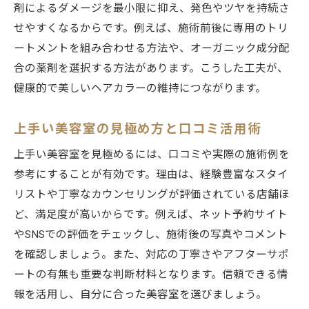
剤によるダメージを最小限に抑え、発色やツヤを持続さ
料金比較で分かる美容室選びのコツ
せやすくなるからです。例えば、施術前後に専用のトリ
美容室のケア方法と効果を徹底比較
ートメントを組み合わせる方法や、オーガニック成分配
カラー専門美容室のサービス特徴まとめ
合の薬剤を選択する方法があります。こうした工夫が、
自分に合う美容室カラーの見極め方まとめ
健康的で美しいヘアカラーの維持につながります。
美容室カラーで理想を叶える自己分析ポイ
上手い美容室の見極め方と口コミ活用術
ント
美容室のカウンセリング活用術と体験談
上手い美容室を見極めるには、口コミや実際の施術例を
参考にすることが有効です。理由は、経験豊富なスタイ
練馬区で選ばれる美容室の共通点とは
リストや丁寧なカウンセリングが評価されている店舗ほ
ヘアカラーの仕上がり満足度を高める工夫
ど、満足度が高いからです。例えば、ネット予約サイト
美容室口コミの見極め方と選び方ガイド
やSNSでの評価をチェックし、施術後の写真やコメント
まとめ：自分に合う美容室の探し方とポイ
を確認しましょう。また、対応の丁寧さやアフターサポ
ント
ートの有無も重要な判断材料となります。信頼できる情
報を活用し、自分に合った美容室を選びましょう。