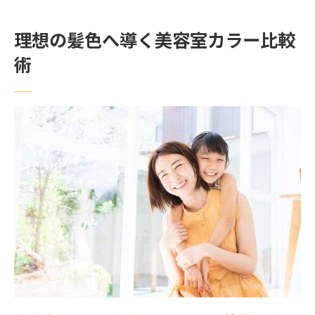
美容室で安いカラーを選ぶ際の注意点
理想の髪色へ導く美容室カラー比較
美容室のカラー施術で重要なダメージケア
術
法
上手い美容室の見極め方と口コミ活用術
練馬区で注目のカラーが得意な美容室特集
カラーが得意な美容室の施術特徴と魅力
練馬区でイメージカラーに強い美容室の選
び方
美容室でメンズも満足するカラーサービス
紹介
ヘアカラー専門店ならではのメリットとは
白髪染め対応の美容室で安心カラー体験を
上手い美容室を見つける口コミと比較のコ
ツ