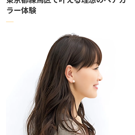
東京都練馬区で叶える理想のヘアカ
口コミで選ぶ美容室のヘアカラー満足度
ラー体験
髪色チェンジなら美容室選びが仕上がりの鍵
美容室ごとのカラー技術を比較するポイン
ト
理想の髪色へ導く美容室の探し方を伝授
上手い美容院でヘアカラー失敗しないコツ
得意なカラーがある美容室の選び方とは
メンズにもおすすめな美容室ヘアカラー術
美容室選びが髪色の仕上がりを左右する理
由
透明感カラーやイルミナの違いを徹底解説
美容室で叶う透明感カラーの魅力を紹介
イルミナカラーと一般カラーの違いを解説
美容室で人気の透明感カラーの特徴とは