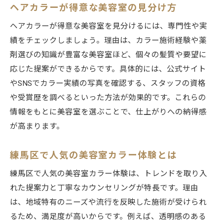
ヘアカラーが得意な美容室の見分け方
美容室で叶えるダメージレスヘアカラー術
ヘアカラーが得意な美容室を見分けるには、専門性や実
カラー専門店のケア技術と美容室の違い
績をチェックしましょう。理由は、カラー施術経験や薬
美容室で受けたいダメージケア施術方法
剤選びの知識が豊富な美容室ほど、個々の髪質や要望に
ヘアカラー後におすすめのケアを紹介
応じた提案ができるからです。具体的には、公式サイト
練馬区でコスパ重視の美容室を探す方法
やSNSでカラー実績の写真を確認する、スタッフの資格
美容室のコスパを見極めるための比較法
や受賞歴を調べるといった方法が効果的です。これらの
安くて上手い美容室カラーを選ぶコツ
情報をもとに美容室を選ぶことで、仕上がりへの納得感
練馬区でコスパ重視の美容室を探す手順
が高まります。
お得な美容室選びで理想のヘアカラー実現
練馬区で人気の美容室カラー体験とは
予約サイトを活用した美容室選びのコツ
カラー料金と仕上がり満足度の両立方法
練馬区で人気の美容室カラー体験は、トレンドを取り入
れた提案力と丁寧なカウンセリングが特長です。理由
口コミ活用で後悔しない美容室選びを実現
は、地域特有のニーズや流行を反映した施術が受けられ
美容室選びに役立つ口コミの見極め方
るため、満足度が高いからです。例えば、透明感のある