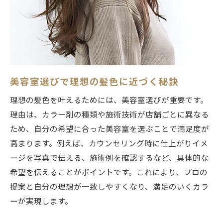
カラー専門美容室で体験できる色の違い
美容室で透明感を出すためのコツと注意点
イルミナカラーに強い美容室の見極め方
ヘアカラー料金や施術のポイントを知るコツ
美容室カラー料金相場と選び方のポイント
美容室選びで理想の髪色に近づく秘訣
施術内容で変わる美容室のヘアカラー料金
理想の髪色を叶えるためには、美容室選びが重要です。
料金が安い美容室の見分け方と注意点
理由は、カラー剤の種類や施術技術が店舗ごとに異なる
美容室でコスパよくカラーを楽しむコツ
ため、自分の希望に合った美容室を選ぶことで満足度が
カラー施術別の料金の違いを徹底比較
高まります。例えば、カウンセリング時に仕上がりイメ
美容室の料金体系を賢くチェックする方法
ージを写真で伝える、施術例を確認するなど、具体的な
ダメージを抑えた美容室カラーの秘訣とは
希望を伝えることがポイントです。これにより、プロの
美容室でダメージを抑えるカラー選びの極
提案と自分の理想が一致しやすくなり、満足のいくカラ
意
ーが実現します。
髪に優しい美容室カラーの施術ポイント