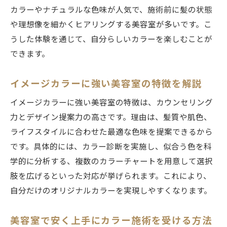
ホットペッパービューティーの口コミ活用
カラーやナチュラルな色味が人気で、施術前に髪の状態
術
や理想像を細かくヒアリングする美容室が多いです。こ
口コミで分かる美容室ヘアカラーの評判
うした体験を通じて、自分らしいカラーを楽しむことが
美容室のカラー技術を口コミでチェック
できます。
信頼できる美容室を口コミから探すコツ
口コミ評価で美容室選びの失敗を防ぐ方法
イメージカラーに強い美容室の特徴を解説
最新トレンドカラーで新しい自分を発見
イメージカラーに強い美容室の特徴は、カウンセリング
美容室で体験する最新トレンドカラー特集
力とデザイン提案力の高さです。理由は、髪質や肌色、
ライフスタイルに合わせた最適な色味を提案できるから
2024年注目のヘアカラー動向と美容室事情
です。具体的には、カラー診断を実施し、似合う色を科
美容室で人気のトレンドカラーを提案
学的に分析する、複数のカラーチャートを用意して選択
新しい自分に出会うヘアカラーの選び方
肢を広げるといった対応が挙げられます。これにより、
美容室のプロが教えるトレンドカラー活用
自分だけのオリジナルカラーを実現しやすくなります。
術
最旬ヘアカラーで理想の自分を叶える方法
美容室で安く上手にカラー施術を受ける方法