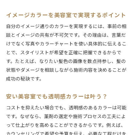
る
イメージカラーを美容室で実現するポイント
カラー施術前のカウンセリング重要ポイン
自分のイメージ通りのカラーを実現するには、事前の相
ト
談とイメージの共有が不可欠です。その理由は、言葉だ
美容室で実感できる色持ちの良いヘアカラ
けでなく写真やカラーチャートを使い具体的に伝えるこ
ー
とで、スタイリストが希望を正確に把握できるからで
メンズ向けヘアカラーも美容室で安心対応
す。たとえば、なりたい髪色の画像を数点持参し、髪の
ヘアカラー専門店の強みと美容室の違い
状態やダメージを相談しながら施術内容を決めることが
専門知識豊富な美容室で理想の髪色へ
成功の秘訣です。
練馬区で話題の美容室カラー最新トレンド
練馬区で注目の美容室カラー流行スタイル
安い美容室でも透明感カラーは叶う？
最新トレンドを取り入れた美容室カラー術
コストを抑えたい場合でも、透明感のあるカラーは可能
練馬区の美容室選びで流行色を楽しむ方法
です。なぜなら、薬剤の選定や施術プロセスの工夫によ
ヘアカラー有名美容室のおすすめポイント
って仕上がりを高めることができるからです。例えば、
カウンセリングで希望や予算を伝え、必要な工程だけを