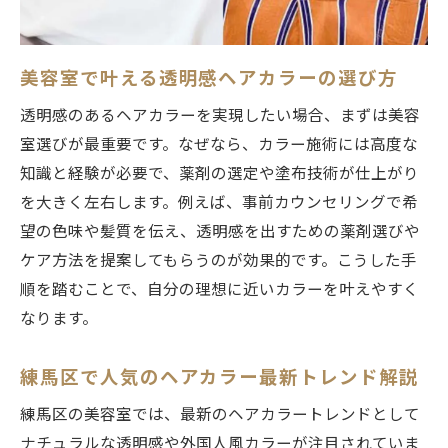
美容室で選ぶべきダメージレスな薬剤とは
白髪染めもダメージレスに叶える美容室
ダメージと仕上がりを両立する美容室探し
美容室で叶える透明感ヘアカラーの選び方
美容室選びで失敗しない料金相場の見極め方
透明感のあるヘアカラーを実現したい場合、まずは美容
美容室のカラー料金相場を知って安心予約
室選びが最重要です。なぜなら、カラー施術には高度な
知識と経験が必要で、薬剤の選定や塗布技術が仕上がり
練馬区で安い美容室を選ぶポイントとは
を大きく左右します。例えば、事前カウンセリングで希
料金だけで選ばない美容室選びの注意点
望の色味や髪質を伝え、透明感を出すための薬剤選びや
カラー料金と施術内容の違いを徹底解説
ケア方法を提案してもらうのが効果的です。こうした手
美容室の料金比較でコスパ重視の選び方
順を踏むことで、自分の理想に近いカラーを叶えやすく
ホットペッパービューティーで料金検索活
なります。
用
理想の色味を実現するカラー種類比較ガイド
練馬区で人気のヘアカラー最新トレンド解説
美容室で選べるヘアカラー種類を徹底比較
練馬区の美容室では、最新のヘアカラートレンドとして
イルミナカラーと一般的なカラーの違い
ナチュラルな透明感や外国人風カラーが注目されていま