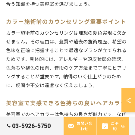
合う知識を持つ美容室を選びましょう。
カラー施術前のカウンセリング重要ポイント
カラー施術前のカウンセリングは理想の髪色実現に欠か
せません。その理由は、髪質や過去の施術履歴、希望の
色味を正確に把握することで最適なプランが立てられる
ためです。具体的には、アレルギーや頭皮状態の確認、
色落ちや褪色の傾向、普段のケア方法まで丁寧にヒアリ
ングすることが重要です。納得のいく仕上がりのため
に、疑問や不安は遠慮なく伝えましょう。
美容室で実感できる色持ちの良いヘアカラー
美容室でのヘアカラーは色持ちの良さが魅力です。なぜ
なら、プロ用薬剤と施術工程で発色や持続性が大きく向
お問い合
ご予
03-5926-5750
わせ
約
上するからです。具体例として、ダメージを抑えるトリ