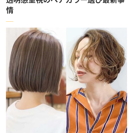
透明感重視のヘアカラー選び最新事
安い美容室でも透明感カラーは叶う？
情
ヘアカラー専門店と一般美容室の違い
髪色チェンジで叶える練馬区の美容室体験
美容室選びで失敗しない髪色チェンジ術
練馬区の美容室体験で理想の髪色に出会う
口コミで選ぶ美容室の髪色チェンジ事例
カラーリングが得意な美容室活用のコツ
美容室予約前に知るべきヘアカラー体験談
ヘアカラーが上手い美容院のポイント解説
ダメージを抑えたカラーの秘訣を徹底解説
美容室でダメージを抑えるカラー方法とは
髪を守る美容室のダメージケア技術に注目
カラー施術後のヘアケア方法を美容室が解
説