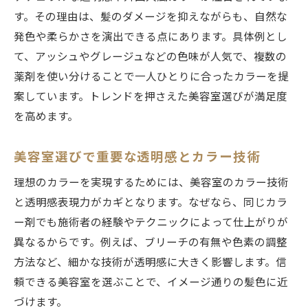
自分に合うカラーを美容室で相談する方法
す。その理由は、髪のダメージを抑えながらも、自然な
白髪染めやトレンドカラーの違いを解説
発色や柔らかさを演出できる点にあります。具体例とし
て、アッシュやグレージュなどの色味が人気で、複数の
カラーが得意な美容室で理想の色味を実現
薬剤を使い分けることで一人ひとりに合ったカラーを提
カラー専門店と総合美容室の違いを知る
案しています。トレンドを押さえた美容室選びが満足度
口コミを活かした美容室の選び方とは
を高めます。
口コミ活用で美容室選びの失敗を防ぐコツ
練馬区で評判の美容室を口コミで探す方法
美容室選びで重要な透明感とカラー技術
ヘアカラー上手い美容室の口コミチェック
理想のカラーを実現するためには、美容室のカラー技術
術
と透明感表現力がカギとなります。なぜなら、同じカラ
美容室選びで参考にしたいレビュー内容
ー剤でも施術者の経験やテクニックによって仕上がりが
ホットペッパービューティー口コミ活用法
異なるからです。例えば、ブリーチの有無や色素の調整
カラーリング満足度が高い美容室の特徴
方法など、細かな技術が透明感に大きく影響します。信
頼できる美容室を選ぶことで、イメージ通りの髪色に近
ヘアカラー専門知識で納得の仕上がりを実現
づけます。
美容室スタッフのヘアカラー知識を見極め