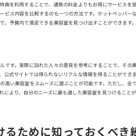
練馬区で高評価の美容室を探す
特典を利用することで、通常の料金よりもお得にサービスを
口コミを基にした美容室の選び方
ービス内容を比較するのも一つの方法です。ホットペッパー
で、予算内で満足できる美容室を見つけ出すことができます
美容室選びにおける口コミの重要性
しいあなたにおすすめの練馬区高評価美容室の選び方
忙しい日常にフィットする美容室の特徴
短時間で仕上げる施術の魅力
練馬区で忙しい人向けのサロン探し
ルです。実際に訪れた人々の意見を参考にすることで、その
、公式サイトでは得られないリアルな情報を得ることができ
効率的に美容室を利用するためのポイント
の高い美容室をスムーズに選ぶことが可能です。ただし、全
忙しい方におすすめの美容室選び
れにより、自分のニーズに最も適した美容室を見つけること
時間を有効に使える美容室の選び方
京都練馬区でスタイルチェンジを成功させる美容室の選び方
大胆なスタイルチェンジをサポートする美容室
理想のイメージを形にするためのサロン探し
けるために知っておくべき