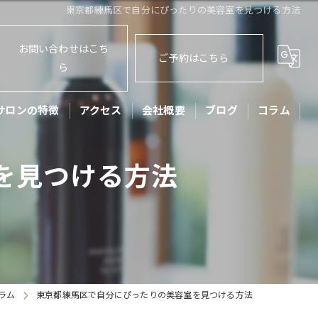
東京都練馬区で自分にぴったりの美容室を見つける方法
お問い合わせはこち
ご予約はこちら
ら
サロンの特徴
アクセス
会社概要
ブログ
コラム
ット
を見つける方法
ッズカット
子
アセット
リートメント
ラム
東京都練馬区で自分にぴったりの美容室を見つける方法