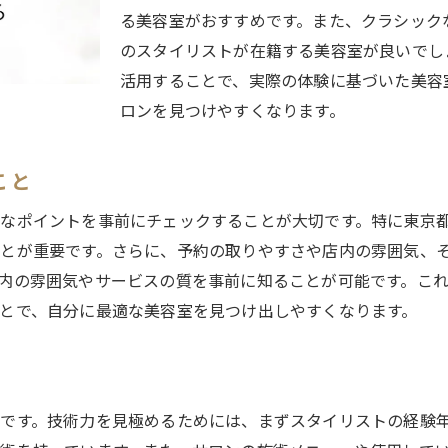
練馬区でおすすめのトレンドヘアケア製品
る美容室がおすすめです。また、クラシック
のスタイリストが在籍する美容室が良いでし
京都練馬区の美容院でプロの技術を体感する方法
活用することで、実際の体験に基づいた美容
プロフェッショナルな施術を受けるコツ
ロンを見つけやすくなります。
練馬区でトップクラスのサロンを訪れる
技術力の高い美容師の見分け方
こと
美容院での施術前後のケア方法
なポイントを事前にチェックすることが大切です。特に東京
練馬区で人気の施術メニュー
とが重要です。さらに、予約の取りやすさや店内の雰囲気、
プロが教えるヘアメンテナンスのポイント
内の雰囲気やサービスの質を事前に知ることが可能です。これ
クセスと施術のスピードが魅力の練馬区の美容室トップ5
とで、自分に最適な美容室を見つけ出しやすくなります。
駅近で便利な美容室の特徴
短時間で満足度の高い施術を受ける
練馬区でアクセス良好なサロンリスト
です。技術力を見極めるためには、まずスタイリストの経験
忙しい人におすすめの美容室選び