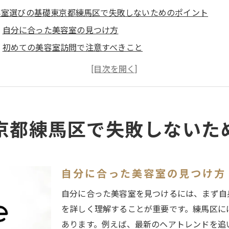
容室選びの基礎東京都練馬区で失敗しないためのポイント
自分に合った美容室の見つけ方
初めての美容室訪問で注意すべきこと
美容室の技術力を見極める方法
練馬区の美容室の選び方の基本
予算を考慮した美容室選びの秘訣
口コミを活用した美容室選び
京都練馬区で失敗しないた
想の美容室を見つけるために知っておくべき練馬区のトレンド
最新のヘアスタイルトレンド
練馬区の人気ヘアサロンの特徴
自分に合った美容室の見つけ方
カラーリングのトレンドを探る
自分に合った美容室を見つけるには、まず自
練馬区で評判の高いスタイリスト紹介
を詳しく理解することが重要です。練馬区に
トレンドを取り入れたカットスタイル
あります。例えば、最新のヘアトレンドを追