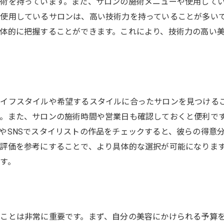
術を持っています。また、サロンの施術メニューや使用して
施術の迅速さが売りの美容室情報
使用しているサロンは、高い技術力を持っていることが多い
アクセスに便利な美容室のメリット
体的に把握することができます。これにより、技術力の高い
馬区の美容室選びで自分らしさを引き出すスタイリストの見つ
スタイリストとの相性を見極める方法
自分のスタイルを理解してくれる美容師
スタイリストの専門分野を知る
イフスタイルや希望するスタイルに合ったサロンを見つける
練馬区で人気のスタイリストを探す
。また、サロンの施術時間や営業日も確認しておくと便利で
自分に合うスタイリストの見つけ方
やSNSでスタイリストの作品をチェックすると、彼らの得意
スタイリストの経歴と実績を確認する
評価を参考にすることで、より具体的な選択が可能になりま
容院の口コミを活用した東京都練馬区での賢いサロン探し
す。
信頼できる口コミの見分け方
口コミを活用した美容室選びのメリット
口コミサイトの上手な使い方
ことは非常に重要です。まず、自分の美容にかけられる予算