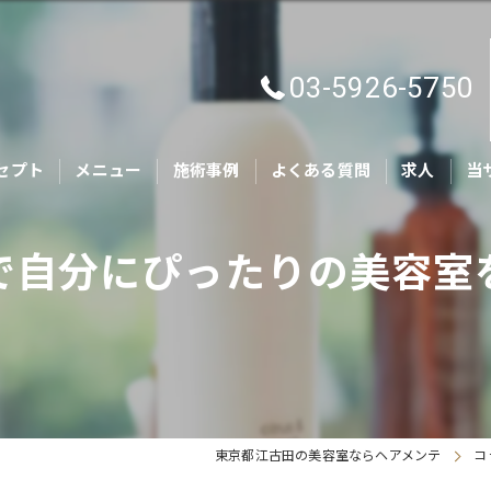
03-5926-5750
セプト
メニュー
施術事例
よくある質問
求人
当
カ
で自分にぴったりの美容室
キ
親
ヘ
ト
東京都江古田の美容室ならヘアメンテ
コ