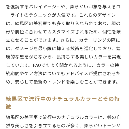
アフターケアが充実しているサロンの特徴
を強調するバレイヤージュや、柔らかい印象を与えるロ
経験豊富なスタイリストがいる美容室を選
ーライトのテクニックが人気です。これらのデザイン
ぶ
は、練馬区の美容室でも多く取り入れられており、顔の
リピートしたいと思えるサロン探しのコツ
形や肌色に合わせてカスタマイズされるため、個性を際
口コミを活用した美容室選びの重要性
立たせることができます。さらに、カラーリングの際に
実際に行った人の体験談から学ぶ
は、ダメージを最小限に抑える技術も進化しており、健
練馬区の美容室で体験するカラーリングの魅力
康的な髪を保ちながら、長持ちする美しいカラーを実現
しています。FAQでもよく聞かれるように、カラーの持
プロの手による色持ちの良いカラーリング
続期間やケア方法についてもアドバイスが提供されるた
美容室ならではの特別なカラー体験
め、安心して最新のトレンドを楽しむことができます。
リラックスできる空間での施術の魅力
カラーリングプロセスの裏側を探る
練馬区で流行中のナチュラルカラーとその特
美容室でのカラーリングのメリットとは
徴
友達に差をつけるカラーリング体験
練馬区の美容室で流行中のナチュラルカラーは、髪の自
美容室カラーで個性を引き出す！練馬区のサロ
然な美しさを引き立てるものが多く、柔らかいトーンが