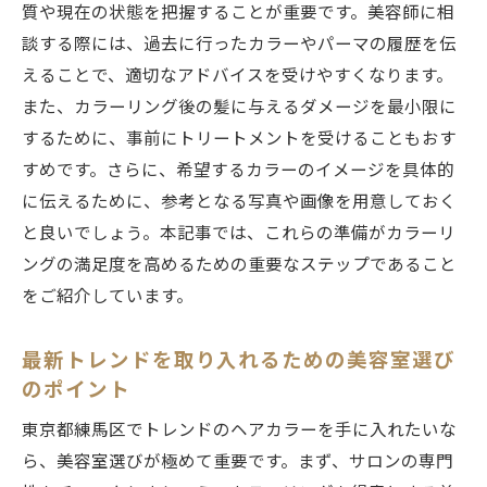
質や現在の状態を把握することが重要です。美容師に相
美容室で叶えるグラデーションカラー
談する際には、過去に行ったカラーやパーマの履歴を伝
美容室で知る練馬区のトレンドカラー事情
えることで、適切なアドバイスを受けやすくなります。
季節ごとに変わるトレンドカラーをチェッ
また、カラーリング後の髪に与えるダメージを最小限に
ク
するために、事前にトリートメントを受けることもおす
練馬区で支持を集めるカラーリストの紹介
すめです。さらに、希望するカラーのイメージを具体的
流行のカラーを自分流に取り入れる方法
に伝えるために、参考となる写真や画像を用意しておく
美容室でのトレンド情報の収集法
と良いでしょう。本記事では、これらの準備がカラーリ
ングの満足度を高めるための重要なステップであること
練馬区の美容室発信のトレンドカラー
をご紹介しています。
新しいカラーに挑戦するための心構え
練馬区の美容室でのカラーリング持続期間とケ
最新トレンドを取り入れるための美容室選び
ア方法
のポイント
カラーリングを長持ちさせるためのポイン
東京都練馬区でトレンドのヘアカラーを手に入れたいな
ト
ら、美容室選びが極めて重要です。まず、サロンの専門
美容室で勧められるアフターケア商品