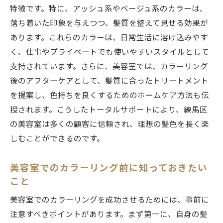
ンガイド
特徴です。特に、アッシュ系やベージュ系のカラーは、
個性派カラーリングに挑戦しよう
落ち着いた印象を与えつつ、髪質を整えて見せる効果が
サロン独自のカラーリング技法を紹介
あります。これらのカラーは、日常生活に溶け込みやす
く、仕事やプライベートでも使いやすいスタイルとして
マンツーマンで相談できる美容室選び
支持されています。さらに、美容室では、カラーリング
オーダーメイドカラーのメリットとは
後のアフターケアとして、髪質に合ったトリートメント
自分だけのスタイルを作るカラーリング
を提案し、色持ちを良くするためのホームケア方法も伝
豊富なカラーサンプルから選ぶ楽しさ
授されます。こうしたトータルサポートにより、練馬区
練馬区の美容室で人気上昇中のカラーリングテ
の美容室は多くの顧客に信頼され、理想の髪色を長く楽
クニック
しむことができるのです。
根元が気にならないバレイヤージュ
外国人風カラーが人気の理由とは
美容室でのカラーリング前に知っておきたい
こと
透明感あふれるイルミナカラーの魅力
ダメージを抑えたオーガニックカラー
美容室でのカラーリングを成功させるためには、事前に
注意すべきポイントがあります。まず第一に、自身の髪
ダブルカラーで叶える複雑なニュアンス