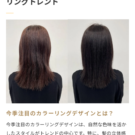
リングトレンド
髪質に合わせたトレンドカラーの選び方
アフターケアも考慮したトレンドカラーの
魅力
練馬区の美容室で見つけるあなたにぴったりの
カラー
肌に合うカラーを選ぶポイント
個性を引き出すオリジナルカラーの提案
カラー選びの相談はプロに任せよう
自宅でのカラーケア方法を美容室で学ぶ
カラーリング失敗を防ぐための事前準備
似合うカラーを見つける実例紹介
今季注目のカラーリングデザインとは？
美しい髪色を保つための美容室の選び方
今季注目のカラーリングデザインは、自然な色味を活か
信頼できる美容室の見極め方
したスタイルがトレンドの中心です。特に、髪の立体感