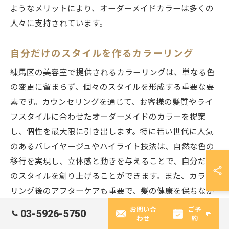
ようなメリットにより、オーダーメイドカラーは多くの
人々に支持されています。
自分だけのスタイルを作るカラーリング
練馬区の美容室で提供されるカラーリングは、単なる色
の変更に留まらず、個々のスタイルを形成する重要な要
素です。カウンセリングを通じて、お客様の髪質やライ
フスタイルに合わせたオーダーメイドのカラーを提案
し、個性を最大限に引き出します。特に若い世代に人気
のあるバレイヤージュやハイライト技法は、自然な色の
移行を実現し、立体感と動きを与えることで、自分だけ
のスタイルを創り上げることができます。また、カラー
リング後のアフターケアも重要で、髪の健康を保ちなが
ら長持ちさせる方法についてもアドバイスを行っていま
お問い合
ご予
03-5926-5750
わせ
約
す。