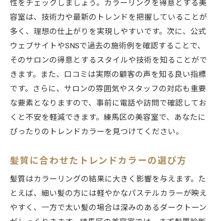
性をチェックしましょう。カラーリングを得意とする美
自宅で簡単にできるカラー維持テクニック
容室は、技術力や最新のトレンドを把握していることが
ダメージを最小限に抑えるケア方法
多く、理想の仕上がりを実現しやすいです。次に、公式
美容室のプロがおすすめするケア習慣
ウェブサイトやSNSで過去の施術例を確認することで、
カラーの持続期間を延ばす秘密とは
そのサロンの得意とするスタイルや技術を知ることがで
きます。また、口コミは実際の顧客の声を知る良い指標
です。さらに、サロンの雰囲気やスタッフの対応も重要
な要素となりますので、事前に電話や訪問で確認してお
くと不安を軽減できます。練馬区の美容室で、あなたに
ぴったりのトレンドカラーを見つけてください。
髪質に合わせたトレンドカラーの選び方
髪質はカラーリングの結果に大きく影響を与えます。た
とえば、細い髪の方には軽やかなパステルカラーが映え
やすく、一方で太い髪の場合は深みのあるダークトーン