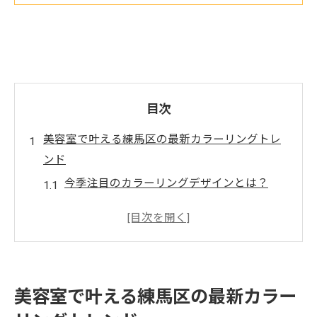
目次
美容室で叶える練馬区の最新カラーリングトレ
ンド
今季注目のカラーリングデザインとは？
練馬区で流行中のナチュラルカラーとその
特徴
美容室でのカラーリング前に知っておきた
いこと
美容室で叶える練馬区の最新カラー
最新トレンドを取り入れるための美容室選
びのポイント