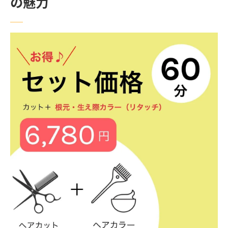
の魅力
キャンペーンや割引情報をチェックしよう
友人や家族からの推薦を活用する
リーズナブルな美容室を選ぶ際の注意点とは
安さだけで選ばない！口コミの重要性
技術力とサービスの質を確認する方法
実際に訪れて感じる雰囲気の大切さ
過去の施術事例を見て判断する
利用者の評価とリピート率をチェック
ロケーションとアクセスの便利さを考慮す
る
東京都内で見つけたコスパ抜群の美容室の紹介
実際に行ってみた美容室のレビュー
特におすすめの美容室エリア
お試し価格で体験できるサロン