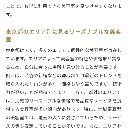
ポイントカードや割引クーポンの活用法
ことで、お得に利用できる美容室を見つけやすくなりま
す。
年齢や職業に合わせた特典を探す
美容室のメンバーズプランに加入する利点
東京都のエリア別に見るリーズナブルな美容
長期的に見てお得な通い方を考える
室
満足度を高めるための美容室選びの基準
東京都は広く、多くのエリアに個性的な美容室が点在し
カウンセリングの充実度を確認する
ています。エリアによって美容室の特色や価格帯が異な
自分の髪質やスタイルに合った美容師を選
るため、自分に合った場所を見つけることが重要です。
ぶ
例えば、渋谷や新宿などの都心部では最新のトレンドを
アフターケアのサービス内容をチェック
取り入れたサロンが多く、価格もやや高めですが、技術
施術前後のビフォーアフターを比較する
力が高いことが期待できます。一方で、郊外のエリアで
美容室の清潔さと設備の充実度を見る
は、比較的リーズナブルな価格で高品質なサービスを提
供する美容室が多い傾向があります。特に、地域密着型
好みのスタイルに応じた提案力を重視する
の美容室では、地元の人々に愛されているため、サービ
東京都の美容室でリーズナブルに理想のスタイ
スの質も安定していることが多いです。また、エリアを
ルを実現