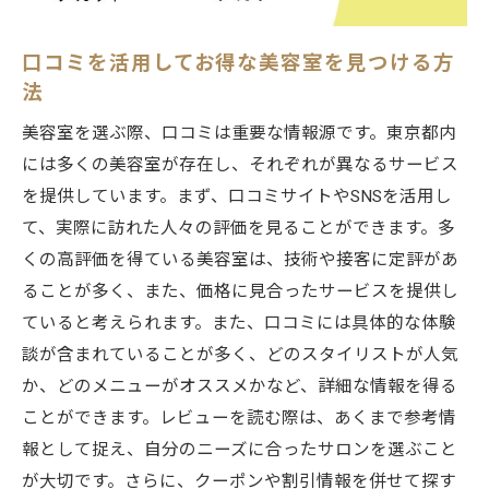
スタッフの対応が良いと評判の美容室
特定のサービスが安い美容室を探す
口コミを活用してお得な美容室を見つける方
東京都内で人気のカットプランを紹介
法
美容室選びで得する方法東京都のおすすめスポ
美容室を選ぶ際、口コミは重要な情報源です。東京都内
ット
には多くの美容室が存在し、それぞれが異なるサービス
美容室周辺のショッピングエリアの魅力
を提供しています。まず、口コミサイトやSNSを活用し
ランチやカフェも楽しめる美容室エリア
て、実際に訪れた人々の評価を見ることができます。多
くの高評価を得ている美容室は、技術や接客に定評があ
美容室近くで訪れたい観光スポット
ることが多く、また、価格に見合ったサービスを提供し
美しさを保つための美容サロンリスト
ていると考えられます。また、口コミには具体的な体験
東京都内での美容室巡りの楽しみ方
談が含まれていることが多く、どのスタイリストが人気
美容室帰りに立ち寄りたいおすすめの場所
か、どのメニューがオススメかなど、詳細な情報を得る
東京都で安く美容室を利用するためのポイント
ことができます。レビューを読む際は、あくまで参考情
平日の予約を活用してお得に利用する
報として捉え、自分のニーズに合ったサロンを選ぶこと
美容スクールのモデルとしての体験
が大切です。さらに、クーポンや割引情報を併せて探す