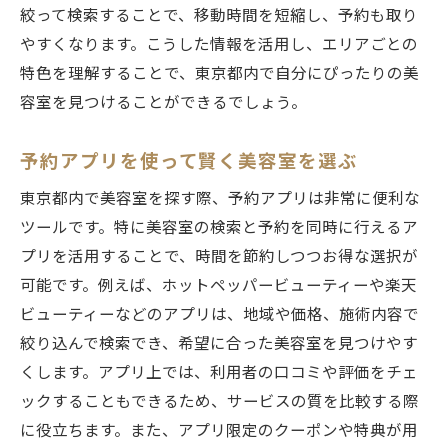
絞って検索することで、移動時間を短縮し、予約も取り
安価でできるおしゃれなスタイル例
やすくなります。こうした情報を活用し、エリアごとの
カラーやパーマのプランを賢く選ぶ
特色を理解することで、東京都内で自分にぴったりの美
東京都内のトレンドスタイルを安く楽しむ
容室を見つけることができるでしょう。
美容師とのコミュニケーションで理想を伝
える
予約アプリを使って賢く美容室を選ぶ
スタイルチェンジの際の注意点
東京都内で美容室を探す際、予約アプリは非常に便利な
季節に合わせたスタイル提案
ツールです。特に美容室の検索と予約を同時に行えるア
美容室選びで失敗しないための東京都内ガイド
プリを活用することで、時間を節約しつつお得な選択が
可能です。例えば、ホットペッパービューティーや楽天
初めての美容室選びで注意すべきポイント
ビューティーなどのアプリは、地域や価格、施術内容で
過去の経験から学ぶ成功例と失敗例
絞り込んで検索でき、希望に合った美容室を見つけやす
レビューや評価サイトの活用方法
くします。アプリ上では、利用者の口コミや評価をチェ
自分に合った美容室の見つけ方
ックすることもできるため、サービスの質を比較する際
施術前の疑問点を解決するための質問集
に役立ちます。また、アプリ限定のクーポンや特典が用