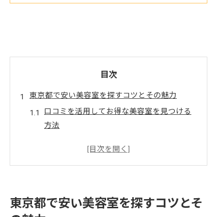
目次
東京都で安い美容室を探すコツとその魅力
口コミを活用してお得な美容室を見つける
方法
東京都のエリア別に見るリーズナブルな美
容室
予約アプリを使って賢く美容室を選ぶ
美容室の価格体系とサービス内容の見極め
東京都で安い美容室を探すコツとそ
方