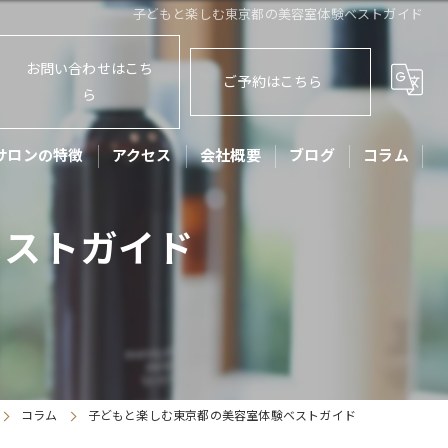
子どもと楽しむ東京都の美容室体験ベストガイド
お問い合わせはこち
ご予約はこちら
ら
サロンの特徴
アクセス
会社概要
ブログ
コラム
ット
ベストガイド
ッズカット
子
アセット
リートメント
コラム
子どもと楽しむ東京都の美容室体験ベストガイド