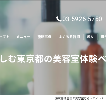
03-5926-5750
セプト
メニュー
施術事例
よくある質問
求人
当
カ
しむ東京都の美容室体験
キ
親
ヘ
ト
東京都江古田の美容室ならヘアメンテ