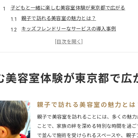
子どもと一緒に楽しむ美容室体験が東京都で広がる
親子で訪れる美容室の魅力とは？
キッズフレンドリーなサービスの導入事例
親と子どものためのリラクゼーションスペース
美容室での初めてのカットを成功させるヒント
家族で楽しむ美容室イベントの紹介
親子で楽しむ美容室での思い出作り
む美容室体験が東京都で広
親子で安心して利用できる東京都の美容室特集
安心安全な施術環境が整ったサロン
子ども向け特別メニューのご紹介
親子で訪れる美容室の魅力とは
親子で使えるお得なプランの選び方
親子で美容室を訪れることには、多くの魅力
家族の健康を考えたヘアケア商品
ことで、家族の絆を深める特別な時間を過ご
衛生管理の徹底された安心サロン
で並んで施術を受けられるスペースや、親子