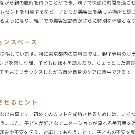
ながら親の施術を待つことができ、親子で快適に時間を過ご
笑顔で帰れる美容室の秘密
レゼントを用意するなど、子どもが美容室を楽しい場所と感
親子での来店を促すサロンの工夫
るようになり、親子での美容室訪問がさらに特別な体験とな
東京都の美容室で親子の時間を特別にする方法
親子で楽しむ特別施術の魅力
ョンスペース
一緒に利用できる親子プラン
提供しています。特に東京都内の美容室では、親子専用のリ
心地よい空間での親子リラックスタイム
ングを楽しむ間、子どもは絵本を読んだり、ちょっとした遊
家族の絆を深める美容室体験
子を見てリラックスしながら自分自身のケアに集中できます
親子での楽しい思い出作りの提案
美容室で叶える親子の特別な時間
家族で訪れる東京都のおすすめ美容室リスト
させるヒント
親子で訪れたい注目の美容室
な出来事です。初めてのカットを成功させるためには、いく
口コミで選ぶ子どもに優しいサロン
う。また、子どもが好きなアニメーションが流れる美容室を
家族みんなで楽しめる美容室の特徴
好みや不安を伝え、対応してもらうことで、子どもの不安を