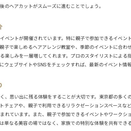
信頼できる美容室選びの基準
後のヘアカットがスムーズに進むことでしょう。
親子で通いたいおすすめサロン
家族で楽しめる美容体験の提供
介
子どもが退屈しない東京都の美容室の秘密
イベントが開催されています。特に親子で参加できるイベン
子どもも楽しめる店内工夫
親子で楽しめるヘアアレンジ教室や、季節のイベントに合わ
親子で過ごす楽しい時間の作り方
る楽しみを一層増してくれます。プロのスタイリストによる
子ども向け特別イベントの企画
にウェブサイトやSNSをチェックすれば、最新のイベント情
親子でリラックスできるサロン環境
子どもの興味を引く施術内容
り
一緒に遊べるキッズスペースの魅力
く、思い出に残る体験をすることが大切です。東京都の多く
東京都で親子時間を充実させる美容室の魅力
トチェアや、親子で利用できるリラクゼーションスペースな
親子で楽しむリラクゼーションの提供
まれています。また、親子で参加できるイベントやワークシ
家族で過ごす特別な時間をサポート
は単なる美容の場ではなく、家族での特別な体験を共有でき