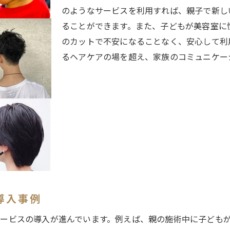
美容室選びのポイントと注意点
のようなサービスを利用すれば、親子で新し
ることができます。また、子どもが美容室に
東京都内で見つける子どもフレンドリーな美容室
のカットで不安になることなく、安心して利
子ども専用の楽しいインテリア
るヘアケアの場を超え、家族のコミュニケー
親子向けの特別な美容プラン
リラックスできる親子スペースの秘密
お子様が安心して通える美容室選び
専門スタッフによる丁寧な対応
親子で体験する特別なサービス
美容室で子どもも楽しい体験を提供する東京都のサロン
子どもが夢中になるキッズスペース
親も子どもも満足する施術内容
導入事例
子ども向けの楽しいイベントプラン
ービスの導入が進んでいます。例えば、親の施術中に子ども
親子で楽しむ特別なプログラム