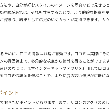
カット後のアフターケアも安心できるサロン
方法や、自分が好むスタイルのイメージを写真などで見せる
経験豊富なスタイリストの独自テクニック
た経験があれば、それも共有することで、より的確な提案を
信頼できるスタイリストとの長期的な関係構築
が深まり、結果として満足のいくカットが期待できます。カ
練馬区で人気の美容室を厳選！あなたにぴったりのカットの見
人気サロンの共通点とその魅力
事前リサーチで失敗しないサロン選び
料金とサービス内容のバランスを考える
るために、口コミ情報は非常に有効です。口コミは実際にそ
スタイリストの指名で満足度を高める
ンの雰囲気まで、多角的な視点から情報を得ることができま
特典やキャンペーンを活用したお得な利用法
選びの際には、まずインターネットやアプリを利用して口コ
る口コミ情報源を選ぶことで、より精度の高い選択が可能に
口コミで探す隠れた名店
一度のカットで変わる！練馬区の美容室が提案するスタイルの
ポイント
印象を変えるための最適なカットの選び方
スタイリストのセンスが光るカット技術
ておきたいポイントがあります。まず、サロンのアクセスの