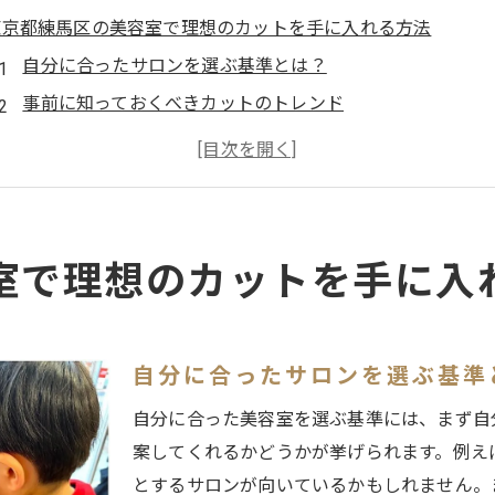
東京都練馬区の美容室で理想のカットを手に入れる方法
自分に合ったサロンを選ぶ基準とは？
事前に知っておくべきカットのトレンド
予約前に確認したいスタイリストの経験と技術
カウンセリングで失敗しないためのコツ
サロン選びの口コミ情報活用法
初めての美容室訪問でのチェックポイント
室で理想のカットを手に入
練馬区の美容室で発見！髪質に合うカットスタイルの選び方
髪質別おすすめカットスタイルとは
スタイリストと話す前に知っておくべきこと
自分に合ったサロンを選ぶ基準
カット後のスタイリング方法を知る
自分に合った美容室を選ぶ基準には、まず自
トレンドを取り入れた個性を引き出すテクニック
案してくれるかどうかが挙げられます。例え
髪質に合わせたヘアケア商品選び
とするサロンが向いているかもしれません。