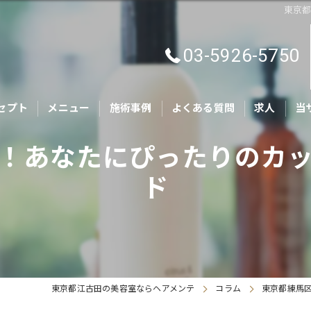
東京
03-5926-5750
セプト
メニュー
施術事例
よくある質問
求人
当
！あなたにぴったりのカ
カ
ド
キ
親
ヘ
ト
東京都江古田の美容室ならヘアメンテ
コラム
東京都練馬