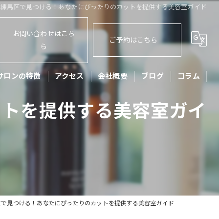
都練馬区で見つける！あなたにぴったりのカットを提供する美容室ガイド
お問い合わせはこち
ご予約はこちら
ら
サロンの特徴
アクセス
会社概要
ブログ
コラム
ットを提供する美容室ガイ
ット
ッズカット
子
アセット
リートメント
区で見つける！あなたにぴったりのカットを提供する美容室ガイド