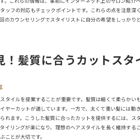
カットだけでなくトータルスタイルを楽しむ
す。これらの情報は、事前にインターネット上のサロン紹介
タッフの対応もチェックポイントです。これらの点を注意深
未来の自分を引き出すスタイル提案
回のカウンセリングでスタイリストに自分の希望をしっかり
季節に合わせたヘアスタイルのトレンド
カットで始まる新たな自分の発見
見！髪質に合うカットスタ
は
スタイルを提案することが重要です。髪質は細くて柔らかい
イヤーカットが適しています。一方で、太くて重い髪には動
られます。こうした髪質に合ったカットを提供するには、ス
タイリングが楽になり、理想のヘアスタイルを長く維持する
ぶことが大切です。