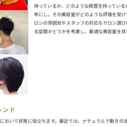
長持ちするカットを実現するためのアドバイス
持っているか、どのような経歴を持っている
考にし、その美容室がどのような評価を受け
美容室選びのポイントを解説！練馬区で自分に合ったカットを
ロンの雰囲気やスタッフの対応もサロン選び
初回訪問時に注目するべきサロンの特徴
る空間かどうかを考慮し、最適な美容室を見
友人や家族からの口コミを活用する方法
オンラインレビューを活用したサロン選び
サロンの雰囲気と自分の相性を確認する
予約前に必ず確認したい料金体系
自分の要望をうまく伝えるコミュニケーション術
練馬区の美容室で叶える！ライフスタイルに合わせたヘアカッ
忙しい毎日にぴったりの手軽スタイリングカット
アクティブなライフスタイルに合うカット提案
レンド
ビジネスシーンで好印象を与えるヘアスタイル
において非常に役立ちます。最近では、ナチュラルで動きの
休日のおしゃれを楽しむためのトレンドカット