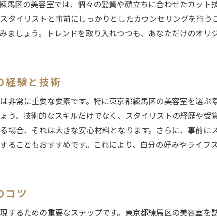
練馬区の美容室では、個々の髪質や顔立ちに合わせたカット
定期的なメンテナンスで理想のスタイルを維持
スタイリストと事前にしっかりとしたカウンセリングを行う
ライフスタイルに合わせたカラーリングの提案
みましょう。トレンドを取り入れつつも、あなただけのオリ
練馬区の美容室で新しい自分に出会う！カットがもたらす印象
第一印象を劇的に変えるカットの力
自分に自信を持たせるスタイルチェンジ
の経験と技術
新しいヘアスタイルで始める新生活
は非常に重要な要素です。特に東京都練馬区の美容室を選ぶ
周囲の反応を楽しむための変化術
ょう。技術的なスキルだけでなく、スタイリストの経歴や受
自分を再発見するカットの魅力
る場合、それは大きな安心材料となります。さらに、事前に
パーソナルイメージコンサルティングで差をつける
することもおすすめです。これにより、自分の好みやライフ
熟練スタイリストがいる練馬区の美容室でのカット体験とは
高い技術力を誇るスタイリストの特徴
カウンセリングで分かるスタイリストの実力
のコツ
確かな技術で理想のスタイルを実現
現するための重要なステップです。東京都練馬区の美容室を