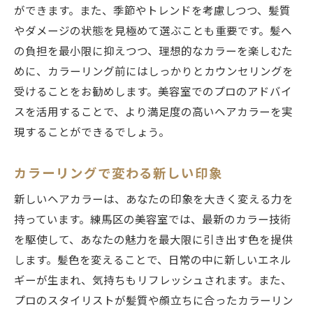
ができます。また、季節やトレンドを考慮しつつ、髪質
い魅力
やダメージの状態を見極めて選ぶことも重要です。髪へ
新しいカラーリングで変わる印象
の負担を最小限に抑えつつ、理想的なカラーを楽しむた
練馬区で話題の新カラーリングメニュー
めに、カラーリング前にはしっかりとカウンセリングを
カラーリングで個性を表現する
受けることをお勧めします。美容室でのプロのアドバイ
新しいアプローチで楽しむカラー
スを活用することで、より満足度の高いヘアカラーを実
美容室での新しいカラーリング体験
現することができるでしょう。
練馬区での新しいカラー探し
カラーリングで変わる新しい印象
美容室選びで失敗しない練馬区のカラー特化サ
ロンを徹底解説
新しいヘアカラーは、あなたの印象を大きく変える力を
持っています。練馬区の美容室では、最新のカラー技術
美容室選びのポイントと注意点
を駆使して、あなたの魅力を最大限に引き出す色を提供
練馬区で評判のカラー特化サロン
します。髪色を変えることで、日常の中に新しいエネル
口コミで選ぶ失敗しないサロン
ギーが生まれ、気持ちもリフレッシュされます。また、
プロが教えるカラー特化サロンの選び方
プロのスタイリストが髪質や顔立ちに合ったカラーリン