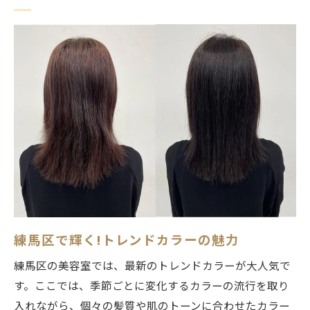
ラースタイルを提供
練馬区で注目のカラー技術
最新トレンドを取り入れたデザイン
美容室で体験すべきトレンドカラー
プロが教えるカラーの選び方
トレンドカラーの持続性を高める方法
練馬区でおすすめのトレンドスタイル
個性を引き立てるカスタマイズカラーを提供す
る練馬区の美容室
自分だけのカラーを探るカウンセリング
カスタマイズカラーの魅力とその効果
練馬区で輝く!トレンドカラーの魅力
個性を活かしたカラーの選び方
練馬区の美容室では、最新のトレンドカラーが大人気で
オリジナルカラーで自信を持つ
す。ここでは、季節ごとに変化するカラーの流行を取り
練馬区で人気のカスタムカラー事例
入れながら、個々の髪質や肌のトーンに合わせたカラー