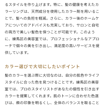
るスタイルを作り上げます。特に、髪の健康を考えたカ
サロンでできる効果的なトリートメント
ラーリングは、天然成分を使用したカラー剤を用いるこ
美容室で学ぶ自宅でのヘアケアテクニック
とで、髪への負担を軽減。さらに、カラー後のホームケ
カラーを長持ちさせるためのライフスタイ
アについてのアドバイスも充実しており、サロンと自宅
ル
の両方で美しい髪色を保つことが可能です。このよう
カラー後の髪の健康を保つ習慣
に、練馬区の美容室では、プロフェッショナルなアプロ
練馬区で注目の美容室最新カラー技術でトレン
ーチで個々の美を引き出し、満足度の高いサービスを提
ドを先取り
供しています。
最新カラー技術の導入サロンを紹介
練馬区で先進的なカラー体験を
カラー選びで大切にしたいポイント
トレンドを先取りするカラー技術とは
髪のカラーを選ぶ際に大切なのは、自分の肌色やライフ
最新技術で実現する理想の髪色
スタイルに合った色を見つけることです。練馬区の美容
プロが教える最新カラー技術の魅力
室では、プロのスタイリストがあなたの個性を引き出す
カラーを提案してくれます。肌のトーンに合わせた色選
技術者が語るカラー技術の進化
びは、顔の印象を明るくし、全体のバランスを取ること
練馬区の美容室で体験するカラーリングの新し