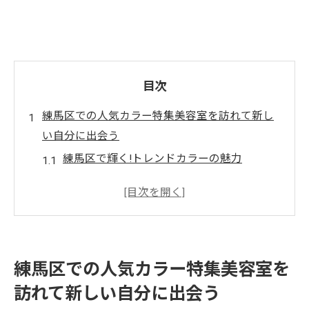
目次
練馬区での人気カラー特集美容室を訪れて新し
い自分に出会う
練馬区で輝く!トレンドカラーの魅力
個性を引き出すカラープランの提案
カラー選びで大切にしたいポイント
カラーリングで変わる新しい印象
美容室予約の前に知っておきたいこと
練馬区での人気カラー特集美容室を
カラー施術前の準備と注意点
訪れて新しい自分に出会う
トレンドを押さえた練馬区の美容室魅力的なカ