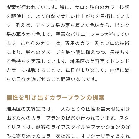
カスタマイズカラーのメリットとデメリッ
提案が行われています。特に、サロン独自のカラー技術
ト
を駆使して、より自然で美しい仕上がりを目指していま
髪の健康を考慮した施術が魅力の練馬区の美容
す。例えば、アッシュ系の落ち着いた色味から、ピンク
室カラー体験
系の華やかな色まで、豊富なバリエーションが揃ってい
ます。これらのカラーは、専用のカラー剤とプロの技術
髪に優しいカラー施術の選び方
により、髪へのダメージを最小限に抑えつつ、長持ちす
練馬区で評判のヘアケア特化サロン
る色持ちを実現しています。練馬区の美容室でトレンド
施術中の髪へのダメージを最小限に
カラーに挑戦することで、毎日がより楽しく、自信に満
健康的な髪色を長持ちさせるポイント
ちた日々を過ごせること間違いなしです。
美容室でのケアと自宅でのメンテナンス
髪の健康を守る新技術とその実践
個性を引き出すカラープランの提案
カラー後のケアが充実した練馬区の美容室で美
練馬区の美容室では、一人ひとりの個性を最大限に引き
髪を保つ方法
出すためのカラープランの提案が行われています。スタ
カラー後の髪のアフターケア方法
イリストは、顧客のライフスタイルやファッションの好
練馬区でおすすめのヘアケア商品
みに寄り添ったカラーを提案し、オリジナリティあふれ