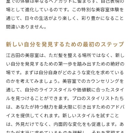
室での体験は単なるヘアカットに留まらず、自己表現の
美容室が提供する心のリフレッシュ
場として進化しているのです。この特別な美容室体験を
江古田で体験する究極のリラクゼーション
通じて、日々の生活がより楽しく、彩り豊かになること
間違いありません。
心身を癒す特別な美容室体験
美容室で得られる内面からの美しさ
新しい自分を発見するための最初のステップ
江古田の美容室でストレス解消
江古田の美容室は、ただ髪を整える場所ではなく、新し
リフレッシュするための美容室活用法
い自分を発見するための第一歩を踏み出すための絶好の
特別な美容室体験があなたに提供するもの
場です。まずは自分自身がどのような変化を求めている
美容室体験がもたらす自己肯定感
のかを考えてみましょう。美容室でのカウンセリングを
江古田の美容室で得られる新しい価値観
通して、自分のライフスタイルや価値観に合ったスタイ
特別な体験が与えるポジティブな影響
ルを見つけることができます。プロのスタイリストたち
美容室の体験で人生に活力を
は、あなたが持つ魅力を最大限に引き出すためのアドバ
イスを提供してくれます。新しいスタイルを試すこと
心と体を満たす美容室体験
は、外見だけでなく、内面的な変化をも促進します。あ
江古田の美容室から得る新たな自分