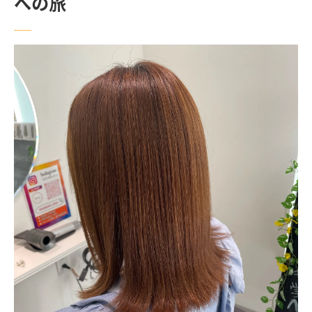
への旅
美容室体験で日常をリフレッシュ
美容室体験が日常を豊かにする理由
美容室で日常から離れる癒しの時間
スタイリストがもたらす新しい視点
江古田の美容室で得られる心地よさ
美容室体験を通じての自己表現
日常のストレスを解消する美容室体験
江古田の美容室が提供するリラクゼーショ
ン
江古田で見つける特別な美容室がもたらす価値
唯一無二の美容体験の重要性
江古田の美容室が提案するトレンドスタイ
ル
価値ある美容室選びのポイント