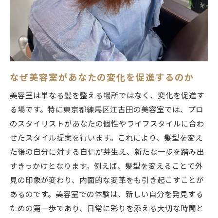
特別なサービスが生む満足感
プロの手によるスタイルチェンジの魅力
江古田で特別なひとときを過ごす
美容室選びがあなたの個性を引き出す鍵
美容室の選び方が与える影響
なぜ美容室があなたの変化を促進するのか
個性を重視した美容室選びのポイント
美容室は単なる髪を整える場所ではなく、変化を促進す
江古田の美容室で個性を活かす方法
る場です。特に東京都練馬区江古田の美容室では、プロ
パーソナルスタイリングの価値
のスタイリストがあなたの個性やライフスタイルに合わ
スタイリストとの信頼関係を築く
せたスタイル提案を行います。これにより、髪型を変え
オーダーメイドの美容体験を探る
た後の自分に対する自信が芽生え、新たな一歩を踏み出
トレンドを押さえたスタイル提案の魅力
すきっかけとなります。例えば、髪型を変えることで外
見の印象が変わり、内面的な変革をも引き起こすことが
江古田の美容室が提案する最新トレンド
あるのです。美容室での体験は、新しい自分を発見する
トレンドを取り入れたオリジナルスタイル
ための第一歩であり、日常に彩りを添える大切な時間と
スタイリストが提供するトレンド情報