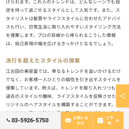
げられます。これらのトレンドは、どんなシーンでも自
信を持って過ごせるスタイルとして人気です。また、ス
タイリストは髪質やライフスタイルに合わせたアドバイ
スも行い、日常生活に取り入れやすいスタイリング方法
を提案します。プロの目線から得られるこうした情報
は、自己表現の幅を広げるきっかけとなるでしょう。
流行を超えたスタイルの提案
江古田の美容室では、単なるトレンドを追いかけるだけ
でなく、お客様一人ひとりの個性を引き出すスタイルを
提案しています。例えば、トレンドを取り入れつつも、
過去のスタイルや趣味、ライフスタイルを反映させたオ
リジナルのヘアスタイルを構築することができます。こ
れにより、個々の魅力を最大限に活かしながらも、時代
お問い合
ご予
03-5926-5750
を超えて愛されるスタイルを実現可能です。また、スタ
わせ
約