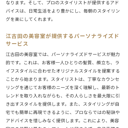
なります。そして、プロのスタイリストが提供するアド
流行を超えたスタイルの提案
バイスは、日常生活をより豊かにし、毎朝のスタイリン
トレンドスタイルで自信を持つ
グを楽にしてくれます。
江古田でのスタイリングの可能性
プロスタイリストと創り上げる新しいヘアスタ
江古田の美容室が提供するパーソナライズド
サービス
イル
プロが提案するあなただけのヘアデザイン
江古田の美容室では、パーソナライズドサービスが魅力
スタイリストとの共同作業で生まれる新し
的です。これは、お客様一人ひとりの髪質、顔立ち、ラ
い自分
イフスタイルに合わせたオリジナルスタイルを提案する
ことから始まります。スタイリストは、丁寧なカウンセ
江古田のプロスタイリストがもたらす変化
リングを通じてお客様のニーズを深く理解し、最新のト
スタイルチェンジで新しい自分を発見
レンドを取り入れながらも、その人らしさを最大限に引
スタイリストと創る未来のスタイル
き出すスタイルを提供します。また、スタイリングが自
プロの手による魅力的な変化
宅でも簡単に再現できるように、プロならではの秘訣や
江古田の美容室で心身ともにリフレッシュする
アドバイスを惜しみなく提供します。これにより、美容
方法