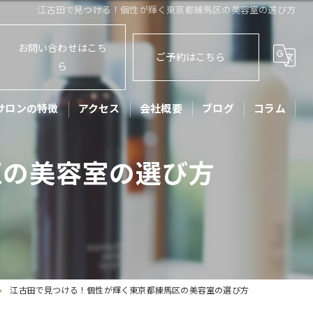
江古田で見つける！個性が輝く東京都練馬区の美容室の選び方
お問い合わせはこち
ご予約はこちら
ら
サロンの特徴
アクセス
会社概要
ブログ
コラム
ット
区の美容室の選び方
ッズカット
子
アセット
リートメント
江古田で見つける！個性が輝く東京都練馬区の美容室の選び方