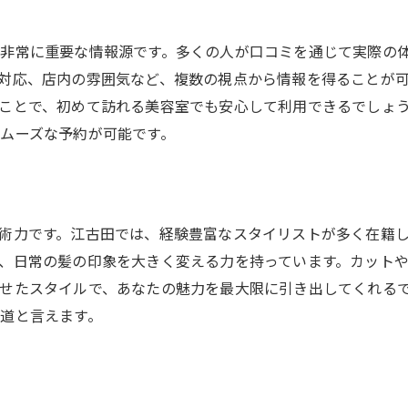
新しいスタイルで自信を手に入れる
美容室での経験がもたらす人生の変化
非常に重要な情報源です。多くの人が口コミを通じて実際の
最新トレンドを押さえた江古田の美容室選びのポイント
対応、店内の雰囲気など、複数の視点から情報を得ることが
トレンドスタイルの見つけ方
ことで、初めて訪れる美容室でも安心して利用できるでしょ
ムーズな予約が可能です。
デジタルメディアを活用した情報収集
ビジュアルインスピレーションの活用
スタイリストとのトレンド共有
個性とトレンドのバランスを取る方法
術力です。江古田では、経験豊富なスタイリストが多く在籍
定期的なスタイル更新の重要性
、日常の髪の印象を大きく変える力を持っています。カット
せたスタイルで、あなたの魅力を最大限に引き出してくれる
江古田で見つける美容室で心地よい自分磨きを
道と言えます。
美容室での癒しの時間を楽しむ
心地よい空間としてのサロン選び
リラクゼーションメニューの充実度