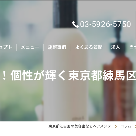
03-5926-5750
セプト
メニュー
施術事例
よくある質問
求人
当
カ
！個性が輝く東京都練馬
キ
親
ヘ
ト
東京都江古田の美容室ならヘアメンテ
コラム