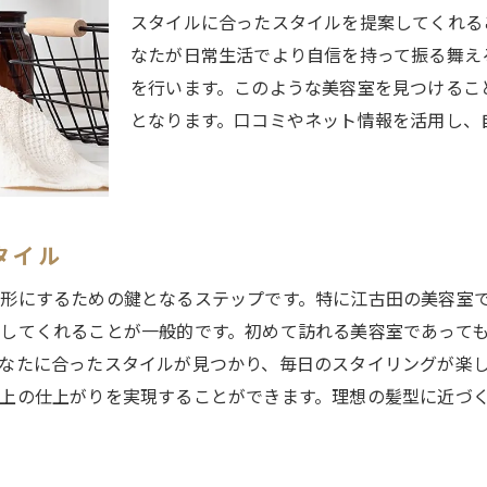
スタイル維持のためのホームケア方法
スタイルに合ったスタイルを提案してくれる
なたが日常生活でより自信を持って振る舞え
個性を輝かせる江古田の美容室で特別な体験を
を行います。このような美容室を見つけるこ
リラックスできるサロンの雰囲気
となります。口コミやネット情報を活用し、
江古田ならではの特別なサービス
スタイリストとの信頼関係を築く
特別なイベントに向けたヘアセット
髪の健康を守るためのアドバイス
タイル
美容室での体験をより豊かにする方法
形にするための鍵となるステップです。特に江古田の美容室
練馬区江古田の美容室で出会う新しい自分
してくれることが一般的です。初めて訪れる美容室であって
自己表現としてのヘアスタイル
なたに合ったスタイルが見つかり、毎日のスタイリングが楽
スタイルチェンジで気分をリフレッシュ
上の仕上がりを実現することができます。理想の髪型に近づ
スタイリストから学ぶスタイリング術
髪質に合わせた最適なヘアケア