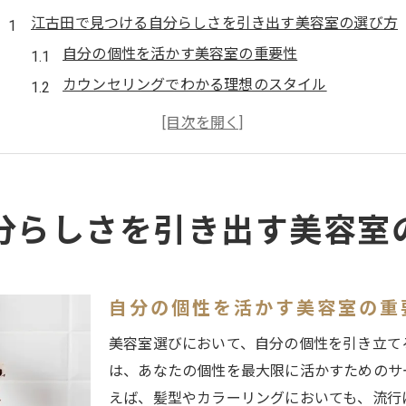
江古田で見つける自分らしさを引き出す美容室の選び方
自分の個性を活かす美容室の重要性
カウンセリングでわかる理想のスタイル
口コミから探る信頼できる美容室
プロの技術で変わる髪の印象
初めての美容室選びのコツ
美容室体験を最大限に活かすための準備
分らしさを引き出す美容室
東京都練馬区江古田で注目の美容室が提案するスタイル
江古田で人気のスタイルを探る
トレンドを意識したヘアデザイン
自分の個性を活かす美容室の重
季節ごとのスタイル提案
美容室選びにおいて、自分の個性を引き立て
美容室が提供する個性的なカット
は、あなたの個性を最大限に活かすためのサ
カラーテクニックで新しい自分に
えば、髪型やカラーリングにおいても、流行