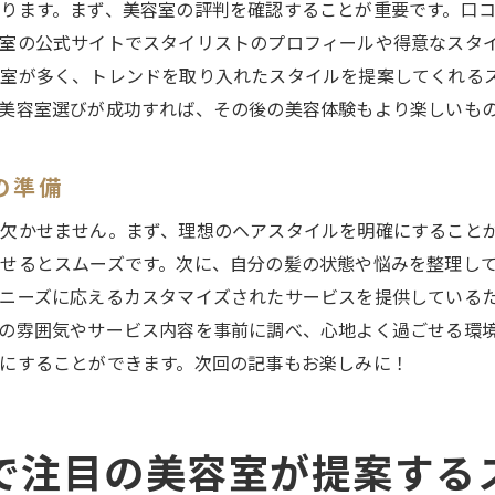
美容室でのセルフケアの提案
ります。まず、美容室の評判を確認することが重要です。口コ
室の公式サイトでスタイリストのプロフィールや得意なスタ
日常のストレスを解消するための施術
室が多く、トレンドを取り入れたスタイルを提案してくれる
自分磨きのための継続的な通い方
美容室選びが成功すれば、その後の美容体験もより楽しいも
東京都練馬区であなたにぴったりの美容室を探す方法
自分のライフスタイルに合った美容室
の準備
スタイリストの専門性を見極める
欠かせません。まず、理想のヘアスタイルを明確にすること
アクセスの良さと通いやすさ
せるとスムーズです。次に、自分の髪の状態や悩みを整理し
予算に合った美容室選び
ニーズに応えるカスタマイズされたサービスを提供している
美容室のオンラインプレゼンスをチェック
の雰囲気やサービス内容を事前に調べ、心地よく過ごせる環
初回訪問時に確認するポイント
にすることができます。次回の記事もお楽しみに！
個性を尊重する江古田の美容室で特別な時間を
スタイリストとのコミュニケーション術
パーソナライズされたサービスの魅力
で注目の美容室が提案する