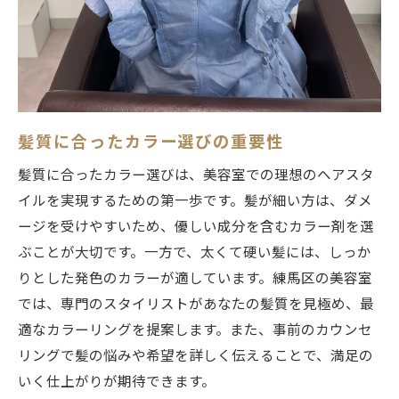
プロが薦める個性的なカラーデザイン
施術後のアフターケア方法
理想のスタイルを実現するための美容室選びの
ポイント
良い美容室の見分け方
髪質に合ったカラー選びの重要性
レビューを参考にした美容室選び
髪質に合ったカラー選びは、美容室での理想のヘアスタ
サロンの雰囲気とスタッフの対応
イルを実現するための第一歩です。髪が細い方は、ダメ
技術力とセンスが光る美容室
ージを受けやすいため、優しい成分を含むカラー剤を選
コストパフォーマンスの良いサロン探し
ぶことが大切です。一方で、太くて硬い髪には、しっか
長く通いたくなる美容室の特徴
りとした発色のカラーが適しています。練馬区の美容室
練馬区の美容室で体験する髪の健康を考えたカ
では、専門のスタイリストがあなたの髪質を見極め、最
ラーリング
適なカラーリングを提案します。また、事前のカウンセ
リングで髪の悩みや希望を詳しく伝えることで、満足の
ダメージを抑えるカラーリング技術
いく仕上がりが期待できます。
カラーリング後の髪の健康管理