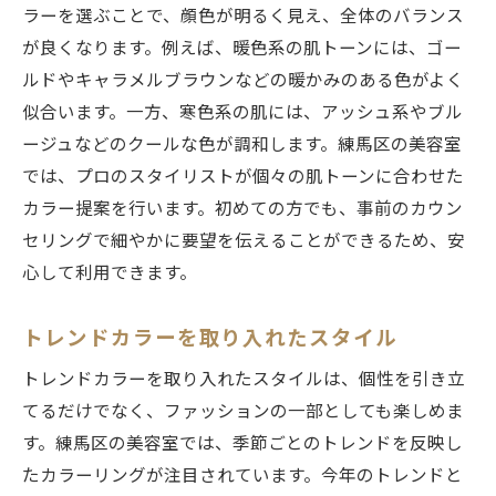
ラーを選ぶことで、顔色が明るく見え、全体のバランス
スタイリングに対する不安を解消
が良くなります。例えば、暖色系の肌トーンには、ゴー
希望のスタイルをしっかり伝える方法
ルドやキャラメルブラウンなどの暖かみのある色がよく
スタイリングの持ちを良くする方法
似合います。一方、寒色系の肌には、アッシュ系やブル
カウンセリングで確認するスタイリングの
ージュなどのクールな色が調和します。練馬区の美容室
ポイント
では、プロのスタイリストが個々の肌トーンに合わせた
自宅でもできる簡単スタイリング
カラー提案を行います。初めての方でも、事前のカウン
セリングで細やかに要望を伝えることができるため、安
プロが教える日常スタイリングのコツ
心して利用できます。
髪に優しい練馬区の美容室で新しい自分を発見
しよう
トレンドカラーを取り入れたスタイル
髪に優しい素材を使ったカラーリング
トレンドカラーを取り入れたスタイルは、個性を引き立
敏感肌でも安心して通える美容室
てるだけでなく、ファッションの一部としても楽しめま
髪のダメージを最小限に抑える施術
す。練馬区の美容室では、季節ごとのトレンドを反映し
天然素材を使ったヘアケアの魅力
たカラーリングが注目されています。今年のトレンドと