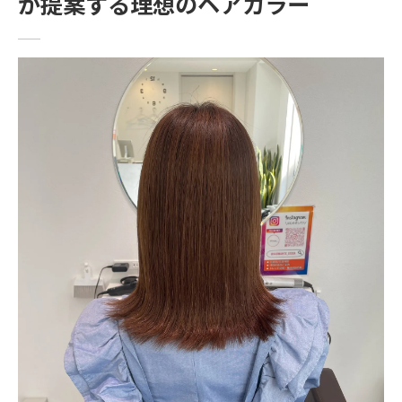
が提案する理想のヘアカラー
美容室での事前カウンセリングが叶える安心の
ヘアスタイル
カウンセリングで伝えるべきポイント
スタイリストと一緒に考えるスタイル
カウンセリングの流れと注意点
希望を最大限に引き出すヒアリング方法
カウンセリングでのトラブル回避法
実際の施術前に確認すべきこと
東京都練馬区で最新トレンドと個性を融合した
カラーデザイン
練馬区のトレンドカラー紹介
個性を活かすオリジナルデザイン
トレンドと個性を融合させる秘訣
練馬区で人気のカラーリングスタイル