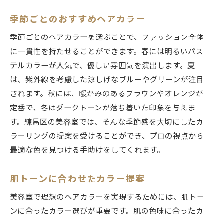
オーガニックカラーの魅力
季節ごとのおすすめヘアカラー
髪質改善を考えたカラー提案
季節ごとのヘアカラーを選ぶことで、ファッション全体
プロが教えるダメージレスカラー
に一貫性を持たせることができます。春には明るいパス
健康的な髪を維持するためのポイント
テルカラーが人気で、優しい雰囲気を演出します。夏
プロによる練馬区の美容室での新しいスタイル
は、紫外線を考慮した涼しげなブルーやグリーンが注目
体験のススメ
されます。秋には、暖かみのあるブラウンやオレンジが
プロが薦めるトレンドスタイル
定番で、冬はダークトーンが落ち着いた印象を与えま
初めてのスタイルチェンジの不安解消
す。練馬区の美容室では、そんな季節感を大切にしたカ
ラーリングの提案を受けることができ、プロの視点から
スタイルチェンジで自信を持つ方法
最適な色を見つける手助けをしてくれます。
プロの技術で新たな自分を発見
スタイルチェンジ後の維持方法
肌トーンに合わせたカラー提案
新しいスタイルに挑戦する勇気
美容室で理想のヘアカラーを実現するためには、肌トー
美容室でのカウンセリングから始まる安心のス
ンに合ったカラー選びが重要です。肌の色味に合ったカ
タイリング