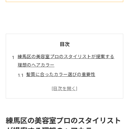
目次
練馬区の美容室プロのスタイリストが提案する
理想のヘアカラー
髪質に合ったカラー選びの重要性
季節ごとのおすすめヘアカラー
肌トーンに合わせたカラー提案
トレンドカラーを取り入れたスタイル
プロが教えるヘアカラーの持続方法
練馬区の美容室プロのスタイリスト
自宅でのカラーケアのポイント