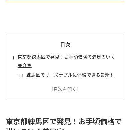
目次
東京都練馬区で発見！お手頃価格で満足のいく
美容室
練馬区でリーズナブルに体験できる最新ト
レンドヘア
プロの技術をお得に！練馬区でおすすめの
美容室
予算内で叶える！練馬区の隠れた美容室
東京都練馬区で発見！お手頃価格で
練馬区でお得におしゃれを楽しむポイント