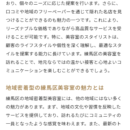
おり、個々のニーズに応じた提案を行います。さらに、
口コミや地域のフリーペーパーを通じて隠れた名店を見
つけることができるのも魅力の一つです。これにより、
リーズナブルな価格でありながら高品質なサービスを受
けることが可能です。特に、美容室のスタイリストは、
顧客のライフスタイルや個性を深く理解し、最適なスタ
イルを提案する能力に長けています。練馬区の美容室を
訪れることで、地元ならではの温かい接客と心地よいコ
ミュニケーションを楽しむことができるでしょう。
地域密着型の練馬区美容室の魅力とは
練馬区の地域密着型美容室には、他の地域にはない多く
の魅力があります。まず、地域の文化や習慣を反映した
サービスを提供しており、訪れるたびにコミュニティの
一員となったような感覚を味わえます。また、最新のト