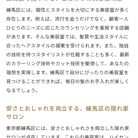
練馬区には、個性とスタイルを大切にする美容室が多く
存在します。例えば、流行を追うだけでなく、顧客一人
ひとりのニーズに応じたカウンセリングを重視する店舗
があります。そんな美容室では、髪質や生活スタイルに
合ったヘアスタイルの提案を受けられます。また、独自
の技術を持つスタイリストが在籍することも多く、最新
のカラーリング技術やカット技術を駆使して、あなたの
理想を実現します。練馬区で自分にぴったりの美容室を
見つけることができれば、毎日の髪のお手入れが楽しく
なるでしょう。
安さとおしゃれを両立する、練馬区の隠れ家
サロン
東京都練馬区には、安さとおしゃれさを両立した隠れ家
サロンが点在しています。これらの美容室は、ハイセン