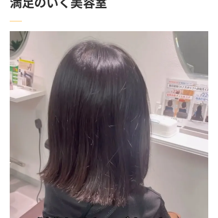
満足のいく美容室
安心価格の美容室で理想のスタイルを手に
入れる方法
練馬区の美容室で叶う、お財布に優しい美
の追求
練馬区の美容室選びガイド：リーズナブルで高
品質なサービスを提供するお店
練馬区内でコスパ抜群の美容室を探すコツ
プロが教える！練馬区の美容室選びのポイ
ント
リーズナブルな価格で質の高いサービスを
受けるには
練馬区で見つける、質と価格のバランスが
良い美容室
口コミから探る、練馬区の人気美容室の実
態