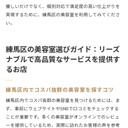
優しいだけでなく、個別対応で満足度の高い仕上がりを
実現するために、練馬区の美容室を利用してみてくださ
い。
練馬区の美容室選びガイド：リーズ
ナブルで高品質なサービスを提供す
るお店
練馬区内でコスパ抜群の美容室を探すコツ
練馬区内でコスパ抜群の美容室を見つけるためには、ま
ず、事前にウェブサイトやSNSで口コミをチェックする
ことが重要です。多くの美容室がオンラインでのレビュ
ーを提供しているため、実際に訪れたお客様の声を参考