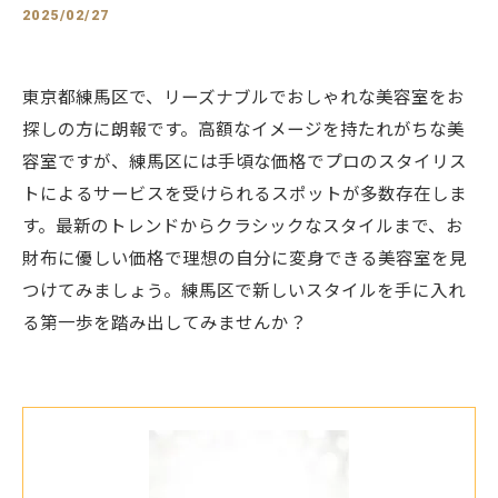
2025/02/27
東京都練馬区で、リーズナブルでおしゃれな美容室をお
探しの方に朗報です。高額なイメージを持たれがちな美
容室ですが、練馬区には手頃な価格でプロのスタイリス
トによるサービスを受けられるスポットが多数存在しま
す。最新のトレンドからクラシックなスタイルまで、お
財布に優しい価格で理想の自分に変身できる美容室を見
つけてみましょう。練馬区で新しいスタイルを手に入れ
る第一歩を踏み出してみませんか？