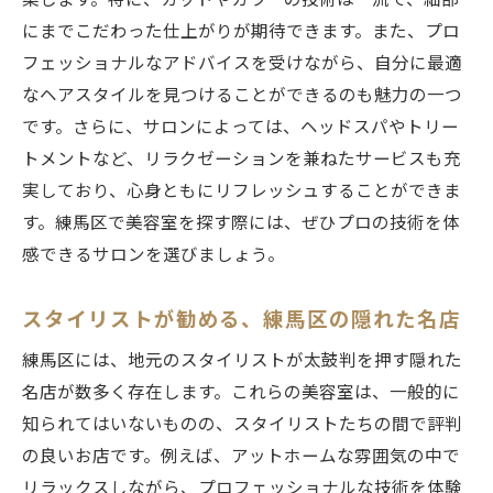
案します。特に、カットやカラーの技術は一流で、細部
にまでこだわった仕上がりが期待できます。また、プロ
フェッショナルなアドバイスを受けながら、自分に最適
なヘアスタイルを見つけることができるのも魅力の一つ
です。さらに、サロンによっては、ヘッドスパやトリー
トメントなど、リラクゼーションを兼ねたサービスも充
実しており、心身ともにリフレッシュすることができま
す。練馬区で美容室を探す際には、ぜひプロの技術を体
感できるサロンを選びましょう。
スタイリストが勧める、練馬区の隠れた名店
練馬区には、地元のスタイリストが太鼓判を押す隠れた
名店が数多く存在します。これらの美容室は、一般的に
知られてはいないものの、スタイリストたちの間で評判
の良いお店です。例えば、アットホームな雰囲気の中で
リラックスしながら、プロフェッショナルな技術を体験