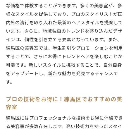
めの美容室
な価格で体験することができます。多くの美容室が、多
スタイリスト直伝！練馬区で選ぶべき美容
様なスタイルを提供しており、プロのスタイリストが国
室
内外の流行を取り入れた最新のヘアスタイルを提案して
プロが選ぶ、練馬区の注目美容室
います。さらに、地域独自のトレンドを盛り込んだデザ
インは、個性を引き立てる要素となっています。また、
練馬区でプロの技術を体感できるサロンと
練馬区の美容室では、学生割引やプロモーションを利用
は
することで、さらにお得にトレンドヘアを楽しむことが
スタイリストが勧める、練馬区の隠れた名
可能です。新しいスタイルに挑戦することで、自分自身
店
をアップデートし、新たな魅力を発見するチャンスで
練馬区でプロが認める質の高い美容室の選
す。
び方
プロの技術で理想のスタイルを叶える、練
プロの技術をお得に！練馬区でおすすめの美
馬区の美容室
容室
練馬区の隠れた名店：安くておしゃれな美容室
練馬区にはプロフェッショナルな技術をお得に体験でき
特集
る美容室が多数存在します。高い技術力を持ったスタイ