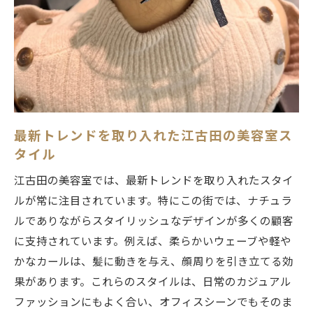
室選び
江古田の美容室で叶えるナチュラルな美し
さ
江古田で理想のスタイルを実現するための
ヒント
江古田でプロフェッショナルに出会う美容室選
最新トレンドを取り入れた江古田の美容室ス
びで新しい魅力を引き出す
タイル
プロフェッショナルが集う江古田の美容室
江古田の美容室では、最新トレンドを取り入れたスタイ
の特徴
ルが常に注目されています。特にこの街では、ナチュラ
スタイリストと共に新たな魅力を発見する
ルでありながらスタイリッシュなデザインが多くの顧客
江古田のサロン
に支持されています。例えば、柔らかいウェーブや軽や
江古田の美容室で受けるプロの技術とは
かなカールは、髪に動きを与え、顔周りを引き立てる効
江古田の美容室で新しい魅力を引き出すた
果があります。これらのスタイルは、日常のカジュアル
めに
ファッションにもよく合い、オフィスシーンでもそのま