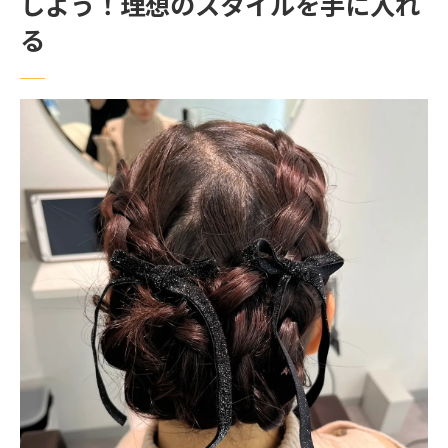
しよう！理想のスタイルを手に入れ
ェンジ
る
江古田で新しいスタイルを見つけるための
ステップ
経験豊富なスタイリストがいる江古田の美
容室
美容室で自分らしさを引き出す方法江古田で叶
える理想のヘアスタイル
江古田で見つける自分らしいスタイルの探
し方
個性を活かしたヘアデザインを提供する江
古田の美容室
江古田の美容室でのカウンセリングの活用
法
新しい自分を見つけるための江古田の美容