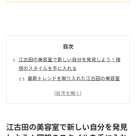
目次
江古田の美容室で新しい自分を発見しよう！理
想のスタイルを手に入れる
最新トレンドを取り入れた江古田の美容室
スタイル
江古田で人気のヘアスタイルを試してみよ
う
あなたに似合うスタイルを探す江古田の美
容室
江古田の美容室で新しい自分を発見
江古田の美容室で叶える理想のイメージチ