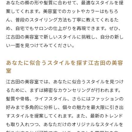
あなたの顔の形や髪質に合わせて、最適なスタイルを提
江古田の美容室で自分を見つめ直すための
案してくれます。美容室でのカットやカラーはもちろ
コツ
ん、普段のスタイリング方法も丁寧に教えてくれるた
美容室での新しい出会い江古田のスタイリング
め、自宅でもサロンの仕上がりを再現できます。ぜひ、
で日常をリフレッシュ
江古田の美容室で新しいスタイルに挑戦し、自分の新し
江古田の美容室での出会いがもたらす新し
い一面を見つけてみてください。
いインスピレーション
日常をリフレッシュする江古田の美容室ス
あなたに似合うスタイルを探す江古田の美容
タイリング
室
江古田の美容室での体験が変える毎日のス
江古田の美容室では、あなたに似合うスタイルを見つけ
タイル
るために、まずは綿密なカウンセリングが行われます。
新しい出会いが待つ江古田の美容室でのひ
髪質や骨格、ライフスタイル、さらにはファッションの
ととき
好みまで多角的に分析し、個々の魅力を最大限に引き出
江古田のスタイリングで日々を輝かせる
すスタイルを提案してくれます。また、最新のトレンド
も取り入れつつ、あなただけのオリジナルなスタイルを
美容室での新しい出会いが広がる江古田の