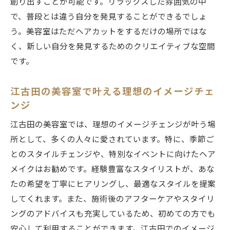
創り出すことが可能です。リラックスした雰囲気の中
魅力
で、普段とは違う自分を発見することができるでしょ
江古田で理想の美容室体験！新たな自分を見つ
う。美容室はただヘアカットをするだけの場所ではな
けるためのステップ
く、新しい自分を発見するためのクリエイティブな空間
新たな自分を見つけるための江古田での美
です。
容室ステップ
江古田の美容室体験が与える自己発見のプ
江古田の美容室で叶える理想のイメージチェ
ロセス
ンジ
ステップバイステップで体験する江古田の
江古田の美容室では、理想のイメージチェンジが叶う場
美容室
所として、多くの人々に愛されています。特に、季節ご
新しい自分に出会うための江古田の美容室
とのスタイルチェンジや、特別なイベントに向けたヘア
ナビ
メイクはお勧めです。経験豊富なスタイリストが、あな
理想のスタイルを手に入れる江古田の美容
たの希望を丁寧にヒアリングし、最適なスタイルを提案
室体験
してくれます。また、施術後のアフターケアやスタイリ
江古田での美容室体験がもたらす新たな自
ングのアドバイスも充実しているため、初めての方でも
己発見
安心して利用することができます。江古田でのイメージ