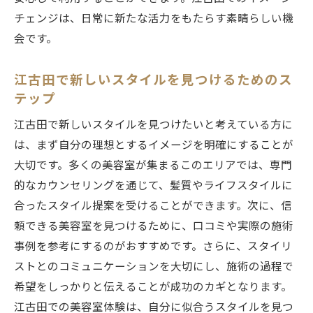
新しい自分に出会う江古田の美容室プロの手で
チェンジは、日常に新たな活力をもたらす素晴らしい機
魅力を最大限に
会です。
プロフェッショナルが導く新しい自分の発
江古田で新しいスタイルを見つけるためのス
見
テップ
江古田の美容室でのプロの技術で魅力を引
江古田で新しいスタイルを見つけたいと考えている方に
き出す
は、まず自分の理想とするイメージを明確にすることが
美容室でプロが見つける新しい自分の可能
大切です。多くの美容室が集まるこのエリアでは、専門
性
的なカウンセリングを通じて、髪質やライフスタイルに
江古田の美容室で受けるプロの魅力アップ
合ったスタイル提案を受けることができます。次に、信
テクニック
頼できる美容室を見つけるために、口コミや実際の施術
魅力を最大限に引き出す江古田の美容室体
事例を参考にするのがおすすめです。さらに、スタイリ
験
ストとのコミュニケーションを大切にし、施術の過程で
江古田の美容室で新たな自分を見つけるプ
希望をしっかりと伝えることが成功のカギとなります。
ロの手
江古田での美容室体験は、自分に似合うスタイルを見つ