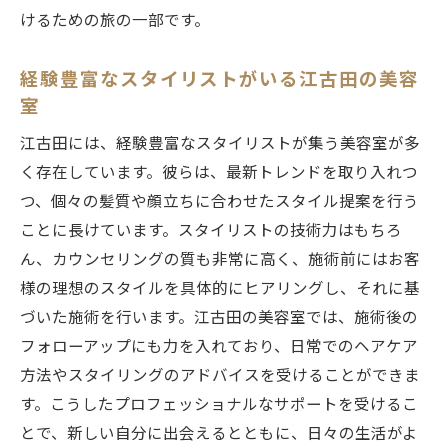
東京都江古田での美容室時間髪型を超えた自分
けるための旅の一部です。
探しのひととき
江古田の美容室での時間がもたらす自己発
経験豊富なスタイリストがいる江古田の美容
見
室
髪型を超えて自分を見つける江古田の美容
江古田には、経験豊富なスタイリストが集う美容室が多
室
く存在しています。彼らは、最新トレンドを取り入れつ
江古田の美容室でのひとときが変える自分
つ、個々の髪質や顔立ちに合わせたスタイル提案を行う
の価値
ことに長けています。スタイリストの技術力はもちろ
ん、カウンセリングの質も非常に高く、施術前にはお客
東京都江古田での美容室体験が与えるイン
様の理想のスタイルを具体的にヒアリングし、それに基
スピレーション
づいた施術を行います。江古田の美容室では、施術後の
江古田の美容室で髪型以上の自己発見を
フォローアップにも力を入れており、日常でのヘアケア
美容室時間がもたらす自分探しの旅江古田
方法やスタイリングのアドバイスを受けることができま
で
す。こうしたプロフェッショナルなサポートを受けるこ
とで、新しい自分に出会えるとともに、日々の生活がよ