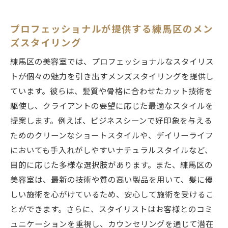
初めてでも安心！カウンセリングの流れ
練馬区で人気のメンズスタイルを探る
プロフェッショナルが提供する練馬区のメン
プロフェッショナルが提供する安心感
ズスタイリング
メンズ美容室の魅力とその体験
練馬区の美容室では、プロフェッショナルなスタイリス
練馬区の美容室で安心して挑戦できるメンズス
トが個々の魅力を引き出すメンズスタイリングを提供し
タイル
ています。彼らは、髪質や骨格に合わせたカット技術を
挑戦が楽しい！新しいスタイルの提案
駆使し、クライアントの要望に応じた最適なスタイルを
プロのアドバイスで安心のスタイルチェン
提案します。例えば、ビジネスシーンで好印象を与える
ジ
ためのクリーンなショートスタイルや、デイリーライフ
においても手入れがしやすいナチュラルスタイルなど、
安心と信頼の美容室選びのポイント
目的に応じた多様な選択肢があります。また、練馬区の
流行を取り入れたメンズスタイルの冒険
美容室は、最新の技術や質の高い製品を用いて、髪に優
初めての方も納得のスタイリング
しい施術を心がけているため、安心して施術を受けるこ
あなたの個性を活かすための美容室選び
とができます。さらに、スタイリストはお客様とのコミ
流行と個性を融合する練馬区メンズ美容室の選
ュニケーションを重視し、カウンセリングを通じて潜在