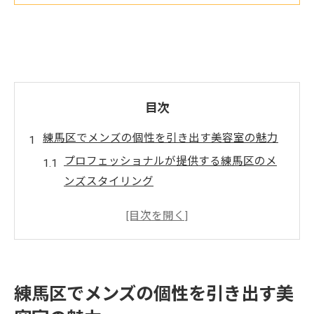
目次
練馬区でメンズの個性を引き出す美容室の魅力
プロフェッショナルが提供する練馬区のメ
ンズスタイリング
流行を取り入れたメンズスタイルの最前線
丁寧なカウンセリングが生む理想のヘアス
タイル
自分らしさを最大限に引き出すための美容
練馬区でメンズの個性を引き出す美
室の選び方