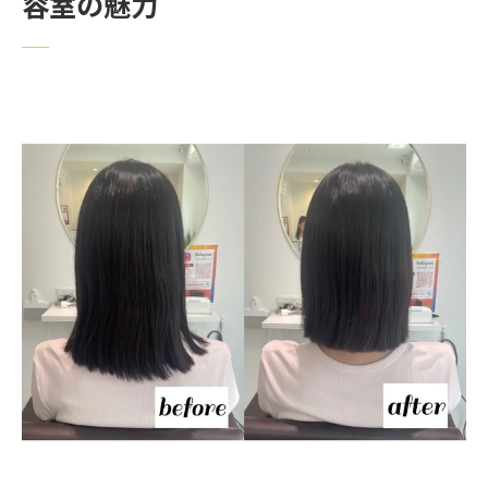
容室の魅力
練馬区で見つける、個性を活かすヘアサロ
ン
メンズ美容室で実現する新しい自分
東京練馬区の美容室で発見する新しい自分
練馬区であなたの個性を見つける旅
初めての方も安心！美容室の魅力
新しい自分を見つけるためのヒント
プロスタイリストが教えるスタイルチェン
ジの秘訣
美容室で実感する変わる勇気と喜び
メンズスタイルとともに自分を再発見
個性を大切にする練馬区のメンズ美容室ガイド
メンズ美容室選びのポイント
あなたの個性を引き出すためのヒント