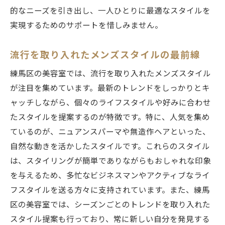
び方
的なニーズを引き出し、一人ひとりに最適なスタイルを
トレンドを押さえたスタイリングが決め手
実現するためのサポートを惜しみません。
自分だけのスタイルを見つける方法
流行を取り入れたメンズスタイルの最前線
練馬区で注目のメンズヘアスタイル
流行を超えた個性派スタイルの提案
練馬区の美容室では、流行を取り入れたメンズスタイル
個性を大切にする美容室の選び方
が注目を集めています。最新のトレンドをしっかりとキ
ャッチしながら、個々のライフスタイルや好みに合わせ
自分らしいスタイリングの実現方法
たスタイルを提案するのが特徴です。特に、人気を集め
プロフェッショナルが揃う練馬区の美容室で理
ているのが、ニュアンスパーマや無造作ヘアといった、
想のスタイル
自然な動きを活かしたスタイルです。これらのスタイル
経験豊富なスタイリストの技術力
は、スタイリングが簡単でありながらもおしゃれな印象
プロだからできる、細やかなヒアリング
を与えるため、多忙なビジネスマンやアクティブなライ
理想のスタイルへのアプローチ
フスタイルを送る方々に支持されています。また、練馬
最新技術を駆使したスタイル提案
区の美容室では、シーズンごとのトレンドを取り入れた
プロフェッショナルのこだわりと魅力
スタイル提案も行っており、常に新しい自分を発見する