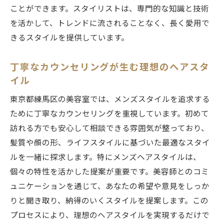
ことができます。スタイリストは、専門的な知識と技術
あなたの理想を形にする美容室
を活かして、トレンドに流されることなく、長く愛用で
練馬区で自分らしさを追求するメンズ美容室の
きるスタイルを提供しています。
旅
自分らしいスタイルを探す旅の始まり
丁寧なカウンセリングが生む理想のヘアスタ
個性を引き出すための美容室体験
イル
地元で愛される美容室の特徴
東京都練馬区の美容室では、メンズスタイルを追求する
練馬区で出会う新しい自分の可能性
ために丁寧なカウンセリングを重視しています。初めて
メンズ美容室でのリフレッシュタイム
訪れる方でも安心して相談できる雰囲気が整っており、
あなたの個性が輝く美容室の選び方
髪質や顔の形、ライフスタイルに基づいた最適なスタイ
地元で愛される練馬区メンズ美容室のリラック
ルを一緒に探求します。特にメンズヘアスタイルは、
ス体験
個々の特性を活かした提案が重要です。美容師とのコミ
ュニケーションを通じて、あなたの希望や意見をしっか
リラックスできる雰囲気の美容室を探す
りと聞き取り、納得のいくスタイルを提案します。この
心地よい時間を過ごすためのポイント
プロセスにより、理想のヘアスタイルを実現するだけで
地元で評判の美容室の魅力