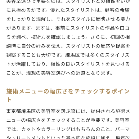
美容室選びで重要なのは、スタイリストとの相性をいか
予約の取り方で待ち時間を減らす方法
に見極めるかです。優れたスタイリストは、顧客の希望
施術時間を短縮するための事前準備
をしっかりと理解し、それをスタイルに反映させる能力
スピーディーな施術が可能なサロンの探し
があります。まずは、事前にスタイリストの作品や口コ
方
ミを調べ、技術力を確認しましょう。さらに、初回の相
初めての来店でも迅速な施術を受けるコツ
談時に自分の好みを伝え、スタイリストの反応や提案を
忙しい人に最適な時短メニューの選び方
観察することも大切です。練馬区では多くのスタイリス
トが活躍しており、相性の良いスタイリストを見つける
ピーク時間を避けるための予約戦略
ことが、理想の美容室選びへの近道となります。
口コミ評価で安心できる練馬区の美容室選び
信頼できる口コミサイトの選び方
施術メニューの幅広さをチェックするポイン
口コミの真偽を見極めるポイント
ト
評価の高い美容室の特徴
東京都練馬区の美容室を選ぶ際には、提供される施術メ
リピーターが多いサロンを選ぶ理由
ニューの幅広さをチェックすることが重要です。美容室
口コミを活用した賢いサロン選び
では、カットやカラーリングはもちろんのこと、パーマ
ポジティブな体験談を探す方法
やトリートメントといった基本的な施術に加え、髪質改