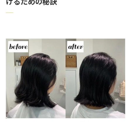
けるための秘訣
トレンドを取り入れるサロンの探し方
理想のスタイルを実現する練馬区の美容室選び
のポイント
自分のスタイルを明確にするためのヒント
髪質に合った施術の選び方
最新トレンドを取り入れる美容室
スタイリストの作品集を確認する重要性
カット技術とカラー技術を見極める方法
スタイリングのアドバイスが得られるサロ
ン
練馬区でアクセスに優れた美容室を選ぶメリッ
ト
通いやすい立地のサロンを見つける方法
アクセスの良さがもたらす利便性