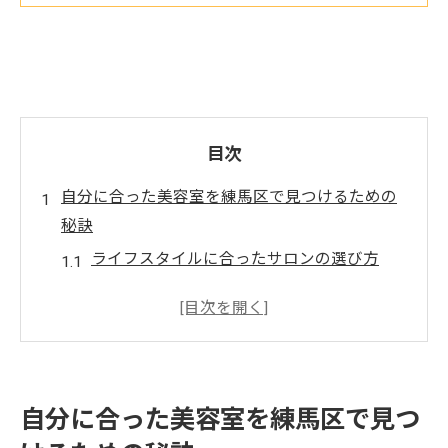
目次
自分に合った美容室を練馬区で見つけるための
秘訣
ライフスタイルに合ったサロンの選び方
スタイリストとの相性を見極めるコツ
施術メニューの幅広さをチェックするポイ
ント
初回カウンセリングの重要性
自分に合った美容室を練馬区で見つ
サロンの雰囲気を確認する方法