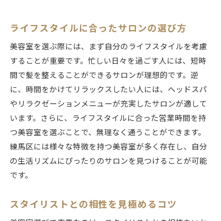
駅近美容室のメリットとデメリット
駐車場完備のサロンを選ぶポイント
ライフスタイルに合ったサロンの選び方
仕事帰りに立ち寄れる美容室の探し方
美容室を選ぶ際には、まず自分のライフスタイルを考慮
周辺環境も考慮したサロン選び
することが重要です。忙しい日々を過ごす人には、短時
スタイリストの技術力で選ぶ練馬区の美容室ガ
間で髪を整えることができるサロンが理想的です。逆
イド
に、時間をかけてリラックスしたい人には、ヘッドスパ
技術力を見極めるポイント
やリラクゼーションメニューが充実したサロンが適して
コンテスト受賞歴をチェックする方法
います。さらに、ライフスタイルに合った営業時間を持
教育制度が整ったサロンを選ぶ理由
つ美容室を選ぶことで、無理なく通うことができます。
練馬区には様々な特徴を持つ美容室が多く存在し、自分
ベテランスタイリストの見つけ方
の生活リズムにぴったりのサロンを見つけることが可能
技術講習を常に受けているサロンの特徴
です。
カウンセリング力が高いスタイリスト
練馬区の美容室で迅速な施術を受けるためのコ
スタイリストとの相性を見極めるコツ
ツ