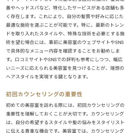
ライフスタイルに合った練馬区の美容室の選び
善やヘッドスパなど、特化したサービスがある店舗も多
方
く存在します。これにより、自分の髪質や好みに応じた
最適な施術を選ぶことが可能です。特に、最新のトレン
生活リズムに合わせた美容室選びの重要性
ドを取り入れたスタイルや、特殊な技術を必要とする施
朝型・夜型に合ったサロンの選び方
術を望む場合には、事前に美容室のウェブサイトやSNS
サロンの営業時間をチェックするメリット
で具体的なメニュー内容を確認することをお勧めしま
子育て中の方におすすめのサロン
す。口コミサイトやSNSでの評判も参考にしつつ、幅広
スポーツをする人に最適なサロンの選び方
いニーズに応えられる美容室を見つけることが、理想の
ライフスタイルの変化に対応できるサロン
ヘアスタイルを実現する鍵となります。
練馬区で自分だけのサロンを見つけるためのス
テップ
初回カウンセリングの重要性
自分の希望をリストにする重要性
初めての美容室を訪れる際には、初回カウンセリングの
候補サロンのリサーチ方法
重要性を理解しておくことが大切です。カウンセリング
実際に訪問して確認すべきポイント
は、自分の希望するスタイルや髪の悩みをスタイリスト
に伝える貴重な機会です。美容室では、カウンセリング
友人や知人からの紹介を活用する方法