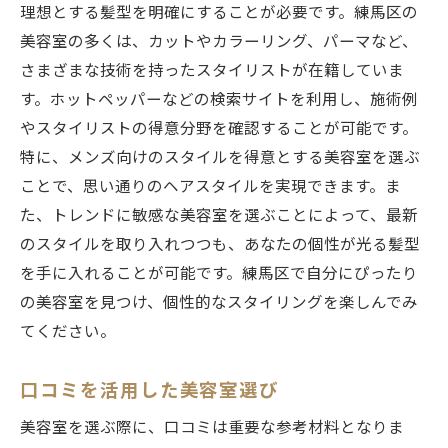
理想とする髪型を明確にすることが必要です。練馬区の
スタイル革命がもたらす自分の変化
美容室の多くは、カットやカラーリング、パーマなど、
美容室が提案する未来のメンズスタイル
さまざまな技術を持ったスタイリストが在籍していま
美容室選びで変わる練馬区メンズの自信
す。ホットペッパーなどの検索サイトを利用し、施術例
自信を引き出す美容室選びの重要性
やスタイリストの得意分野を確認することが可能です。
特に、メンズ向けのスタイルを得意とする美容室を選ぶ
理想の自分を叶える美容室の見つけ方
ことで、思い通りのヘアスタイルを実現できます。ま
美容室選びがメンズの印象を変える理由
た、トレンドに敏感な美容室を選ぶことによって、最新
美容室でのスタイルが与える自己肯定感
のスタイルを取り入れつつも、あなたの個性が光る髪型
自信を持てるスタイルを実現する美容室
を手に入れることが可能です。練馬区で自分にぴったり
美容室とスタイリストが与える変化とは
の美容室を見つけ、個性的なスタイリングを楽しんでみ
練馬区でメンズにおすすめの美容室最新情報
てください。
最新トレンドを押さえた美容室紹介
口コミを活用した美容室選び
注目のスタイルを提案する美容室一覧
練馬区の人気美容室とその特徴
美容室を選ぶ際に、口コミは重要な参考材料となりま