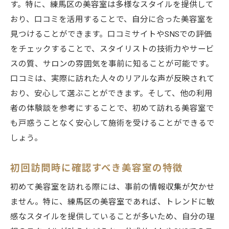
す。特に、練馬区の美容室は多様なスタイルを提供して
新店舗の美容室情報とその魅力
おり、口コミを活用することで、自分に合った美容室を
練馬区で注目のスタイリストインタビュー
見つけることができます。口コミサイトやSNSでの評価
美容室の最新施術メニューとその効果
をチェックすることで、スタイリストの技術力やサービ
あなたの個性を引き出す練馬区のメンズ美容室
スの質、サロンの雰囲気を事前に知ることが可能です。
個性を大切にするスタイリストの選び方
口コミは、実際に訪れた人々のリアルな声が反映されて
あなたらしいスタイルを実現する美容室
おり、安心して選ぶことができます。そして、他の利用
個性を引き出すためのカウンセリング法
者の体験談を参考にすることで、初めて訪れる美容室で
も戸惑うことなく安心して施術を受けることができるで
美容室で叶えるパーソナルスタイル
しょう。
個性を際立たせる美容室サービス
美容室で見つける新しい自分の個性
初回訪問時に確認すべき美容室の特徴
初めて美容室を訪れる際には、事前の情報収集が欠かせ
ません。特に、練馬区の美容室であれば、トレンドに敏
感なスタイルを提供していることが多いため、自分の理