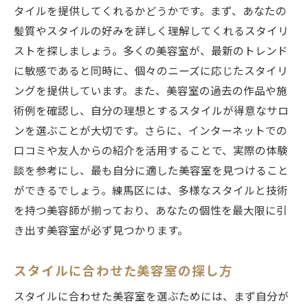
タイルを提供してくれるかどうかです。まず、あなたの
事情
髪質やスタイルの好みを詳しく理解してくれるスタイリ
流行と個性を両立させるスタイルチェンジ
ストを探しましょう。多くの美容室が、最新のトレンド
スタイルチェンジで得られる新しい魅力
に敏感であると同時に、個々のニーズに応じたスタイリ
美容室で叶える理想のスタイルチェンジ
ングを提供しています。また、美容室の過去の作品や施
スタイルチェンジを成功させるポイント
術例を確認し、自分の理想とするスタイルが得意なサロ
美容室を活用したスタイルチェンジのメリ
ンを選ぶことが大切です。さらに、インターネットでの
ット
口コミや友人からの紹介を活用することで、実際の体験
談を参考にし、最も自分に適した美容室を見つけること
変化を恐れないメンズにおすすめの美容室
ができるでしょう。練馬区には、多様なスタイルと技術
練馬区の美容室が提案するメンズスタイル革命
を持つ美容師が揃っており、あなたの個性を最大限に引
トレンドを取り入れた最新のメンズスタイ
き出す美容室が必ず見つかります。
ル
美容室が導く革新的なヘアスタイル
スタイルに合わせた美容室の探し方
メンズの個性を引き立てるスタイル革命
スタイルに合わせた美容室を選ぶためには、まず自分が
美容室で試したい新しいメンズスタイル