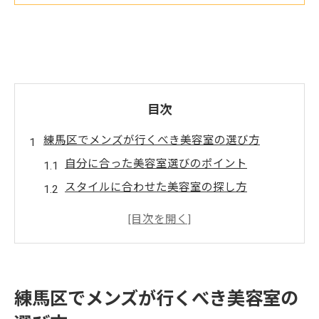
目次
練馬区でメンズが行くべき美容室の選び方
自分に合った美容室選びのポイント
スタイルに合わせた美容室の探し方
口コミを活用した美容室選び
初回訪問時に確認すべき美容室の特徴
美容室選びで失敗しないためのヒント
美容室のスタイリストとの相性を見極める
練馬区でメンズが行くべき美容室の
個性派メンズにぴったりの練馬区の美容室