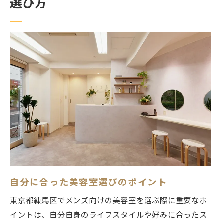
選び方
個性的なスタイルを得意とする美容室
流行を超えたオリジナルスタイルの提案
髪型で自己表現を叶える美容室選び
あなたの個性を輝かせる美容室とは
個性を大切にするスタイリストの特徴
美容室で実現するユニークなスタイル
美容室で発見する新たな自分練馬区メンズ編
新しい自分を見つけるための美容室体験
髪型の変化で自信を手に入れる方法
美容室での変化がもたらす日常の影響
スタイリストとのカウンセリングの重要性
自分に合った美容室選びのポイント
美容室でのトライアンドエラーを楽しむ
東京都練馬区でメンズ向けの美容室を選ぶ際に重要なポ
新たな自分への第一歩を踏み出す秘訣
イントは、自分自身のライフスタイルや好みに合ったス
スタイルチェンジで輝く練馬区メンズの美容室