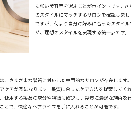
口コミから見える美容室の実情
に強い美容室を選ぶことがポイントです。さ
のスタイルにマッチするサロンを確認しまし
自分に合った美容室を見つけるためのスタイリストとの対
ですが、何より自分の好みに合ったスタイル
スタイリストとのコミュニケーションの重要性
が、理想のスタイルを実現する第一歩です。
要望を伝える最適な方法
スタイリストへの質問の仕方
理想のスタイルを実現するための打ち合わせ
初めてのカウンセリングで確認すべきこと
対話を通じて築く信頼関係
は、さまざまな髪質に対応した専門的なサロンが存在します
アクセスの良さで選ぶ練馬区の美容室の魅力
アケアが楽になります。髪質に合ったケア方法を提案してく
駅近の美容室のメリット
、使用する製品の成分や特徴も確認し、髪質に最適な施術を
駐車場完備のサロン選び
ことで、快適なヘアライフを手に入れることが可能です。
通いやすさを重視したサロンの選び方
アクセスの良さが魅力のサロン