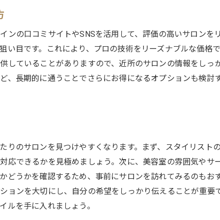
SNSから得られる最新トレンド情報
方
美容室の公式アカウントを活用する方法
インの口コミサイトやSNSを活用して、評価の高いサロンを
SNS上でのサロンの実際の評判を知る
狙い目です。これにより、プロの技術をリーズナブルな価格
練馬区の美容室で受けられる個性的なサービスとは
供していることがありますので、近所のサロンの情報をしっ
特殊技術を持つ美容室の選び方
ど、長期的に通うことでさらにお得になるオプションも検討
ユニークな施術メニューのあるサロン
個別対応が得意な美容室を見つける
特別感を味わえるサービスの魅力
最新技術を取り入れた美容室の紹介
たりのサロンを見つけやすくなります。まず、スタイリスト
差別化されたサービス内容を持つサロン
対応できるかを見極めましょう。次に、美容室の雰囲気やサ
理想のスタイルを実現する練馬区の美容室選びのコツ
かどうかを確認するため、事前にサロンを訪れてみるのもお
スタイルに影響を与える美容室の選び方
ションを大切にし、自分の希望をしっかり伝えることが重要
施術前に確認すべきスタイルの詳細
イルを手に入れましょう。