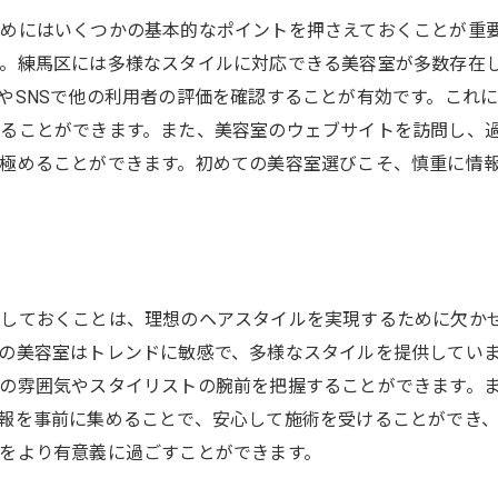
地元密着型サロンの利点
めにはいくつかの基本的なポイントを押さえておくことが重
移動時間を考慮した美容室選び
。練馬区には多様なスタイルに対応できる美容室が多数存在
練馬区の美容室選びで重要なサロンの雰囲気
やSNSで他の利用者の評価を確認することが有効です。これ
おしゃれな内装のサロン探し
ることができます。また、美容室のウェブサイトを訪問し、
極めることができます。初めての美容室選びこそ、慎重に情
リラックスできる空間の重要性
スタッフの対応が良いサロンの特徴
インテリアから読み解く美容室の雰囲気
心地よさを感じるサロンの選び方
サロンの雰囲気とサービスの関係性
認しておくことは、理想のヘアスタイルを実現するために欠か
の美容室はトレンドに敏感で、多様なスタイルを提供していま
SNS活用術で練馬区のベストな美容室を探す方法
の雰囲気やスタイリストの腕前を把握することができます。
インスタグラムで注目のサロンを見つける
報を事前に集めることで、安心して施術を受けることができ
SNSでのハッシュタグ検索のコツ
をより有意義に過ごすことができます。
フォロワー数から判断するサロンの人気