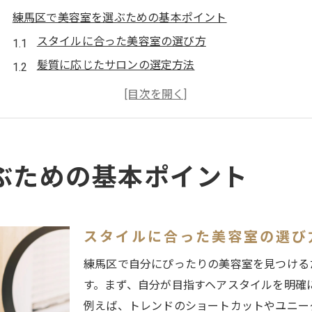
練馬区で美容室を選ぶための基本ポイント
スタイルに合った美容室の選び方
髪質に応じたサロンの選定方法
初心者向け美容室選びのコツ
訪問前に確認すべき美容室の特徴
お得に利用できるサロンの見つけ方
プロから学ぶ美容室選びの基本
ぶための基本ポイント
口コミでわかる練馬区の美容室の技術力
口コミサイト活用法
技術力の高いスタイリストの見分け方
スタイルに合った美容室の選び
評判の良い美容室の特徴
練馬区で自分にぴったりの美容室を見つける
SNSでの評価と現実のギャップ
す。まず、自分が目指すヘアスタイルを明確
口コミを信頼する基準とは
例えば、トレンドのショートカットやユニー