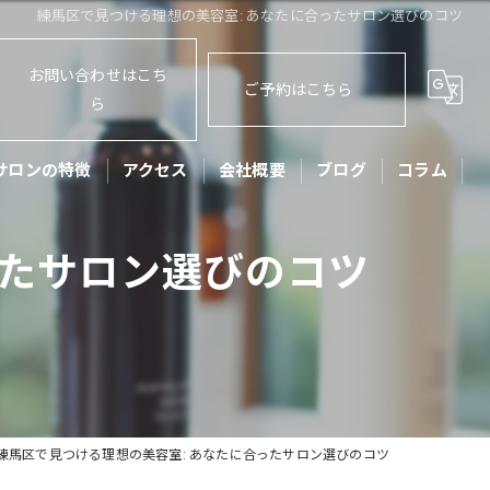
練馬区で見つける理想の美容室: あなたに合ったサロン選びのコツ
お問い合わせはこち
ご予約はこちら
ら
サロンの特徴
アクセス
会社概要
ブログ
コラム
ット
ったサロン選びのコツ
ッズカット
子
アセット
リートメント
練馬区で見つける理想の美容室: あなたに合ったサロン選びのコツ