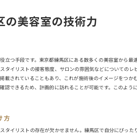
理想のヘアスタイルを実現する手順
スタイリストの得意分野を活かした選び方
区の美容室の技術力
最新のトレンドを取り入れたサロン選び
自分自身の特徴を活かしたスタイル提案
役立つ手段です。東京都練馬区にある数多くの美容室から最
スタイリストの接客態度、サロンの雰囲気などについてのレ
掲載されていることもあり、これが施術後のイメージをつか
確認できるため、計画的に訪れることが可能です。このよう
け方
いスタイリストの存在が欠かせません。練馬区で自分にぴった