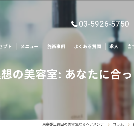
03-5926-5750
セプト
メニュー
施術事例
よくある質問
求人
当
カ
想の美容室: あなたに合
キ
親
ヘ
ト
東京都江古田の美容室ならヘアメンテ
コラム