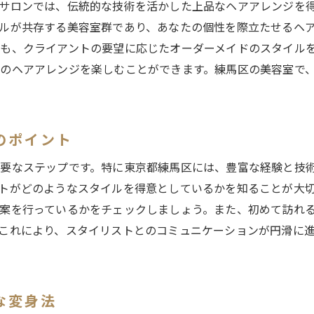
サロンでは、伝統的な技術を活かした上品なヘアアレンジを
美容室で実現するあなただけのスタイル
ルが共存する美容室群であり、あなたの個性を際立たせるヘ
練馬区のサロンで輝く個性的なスタイル
も、クライアントの要望に応じたオーダーメイドのスタイル
練馬区美容室ガイド個性を引き出すスタイリングのすすめ
のヘアアレンジを楽しむことができます。練馬区の美容室で
あなたに似合うスタイリングを見つける方法
練馬区のサロンが推奨するスタイリング術
個性を引き立てるスタイリングのコツ
のポイント
サロンで体感するスタイリングの魔法
要なステップです。特に東京都練馬区には、豊富な経験と技
美容室でのプロのアドバイスを受けるメリット
トがどのようなスタイルを得意としているかを知ることが大切
練馬区で出会うスタイリッシュなスタイリング
案を行っているかをチェックしましょう。また、初めて訪れ
練馬区で美容室を探すあなたへ自分だけの美しさを手に入れ
これにより、スタイリストとのコミュニケーションが円滑に
練馬区で理想の美容室を見つけるためのヒント
自分らしい美しさを実現するサロン探し
カスタムメイドな美容室選びのポイント
な変身法