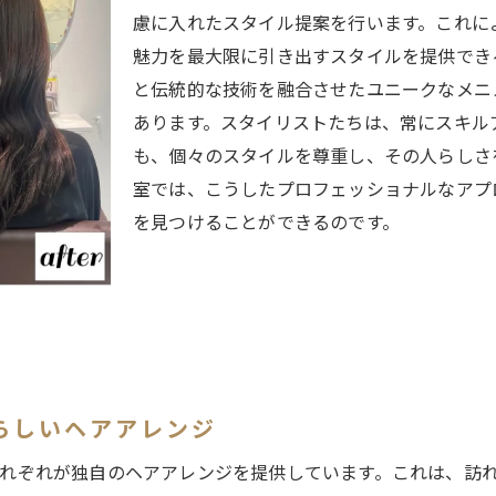
トレンドを活かしたスタイルで新しい魅力を発見
慮に入れたスタイル提案を行います。これに
魅力を最大限に引き出すスタイルを提供でき
プロの技を体験練馬区で選ぶべき美容室とは
と伝統的な技術を融合させたユニークなメニ
熟練のプロが手掛ける美容室選びの基準
あります。スタイリストたちは、常にスキル
練馬区で体感するプロフェッショナルな技術力
も、個々のスタイルを尊重し、その人らしさ
プロの技術で叶える理想のスタイリング
室では、こうしたプロフェッショナルなアプ
自分にぴったりの美容室を見つける方法
を見つけることができるのです。
美容室でプロの手に委ねる安心感
スタイリストの技術が光る美容室の魅力
個性を輝かせる練馬区の美容室で叶える理想のスタイル
自分らしさを反映したヘアスタイルの提案
練馬区で叶えるパーソナルスタイル
らしいヘアアレンジ
個性を最大限に活かした美容室選びの秘訣
れぞれが独自のヘアアレンジを提供しています。これは、訪
理想のスタイルを提供する練馬区のサロン