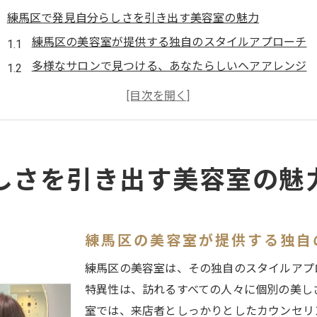
練馬区で発見自分らしさを引き出す美容室の魅力
練馬区の美容室が提供する独自のスタイルアプローチ
多様なサロンで見つける、あなたらしいヘアアレンジ
個性を引き出すための美容室選びのポイント
プロのスタイリストが示す魅力的な変身法
おしゃれな練馬区で輝くための美容室とは
美容室選びで自分だけのスタイルを確立しよう
しさを引き出す美容室の魅
最新トレンドを追求練馬区の美容室で新しい自分を体感
トレンドを先取りした美容室の選び方
練馬区で体験する最新ヘアスタイル
練馬区の美容室が提供する独自
トレンドと個性を融合させたヘアアレンジ
練馬区の美容室は、その独自のスタイルアプ
スタイリストが提案する新しい自分へのステップ
特異性は、訪れるすべての人々に個別の美し
練馬区の美容室で得られる最先端の美しさ
室では、来店者としっかりとしたカウンセリ