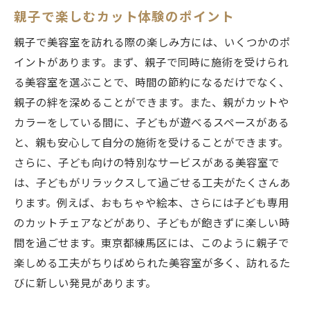
親子で楽しむカット体験のポイント
練馬区でユニークな体験ができる美容室
子どものために工夫された美容室の特徴
親子で美容室を訪れる際の楽しみ方には、いくつかのポ
イントがあります。まず、親子で同時に施術を受けられ
親子で楽しめる美容室のリラックスポイン
る美容室を選ぶことで、時間の節約になるだけでなく、
ト
親子の絆を深めることができます。また、親がカットや
笑顔で迎える初めての美容室体験東京都練馬区
カラーをしている間に、子どもが遊べるスペースがある
のキッズカット
と、親も安心して自分の施術を受けることができます。
初めてのカットで笑顔を引き出す工夫
さらに、子ども向けの特別なサービスがある美容室で
練馬区で初めての美容室体験を安心に
は、子どもがリラックスして過ごせる工夫がたくさんあ
初めてのカットでも安心できるサロン選び
ります。例えば、おもちゃや絵本、さらには子ども専用
親子で迎える初めてのカットの準備
のカットチェアなどがあり、子どもが飽きずに楽しい時
初めての美容室体験を成功させるコツ
間を過ごせます。東京都練馬区には、このように親子で
練馬区の美容室で初めてのカットを楽しむ
楽しめる工夫がちりばめられた美容室が多く、訪れるた
びに新しい発見があります。
親子で過ごす楽しい時間東京都練馬区の美容室
で