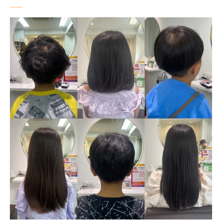
る美容室
安全面を考慮したキッズカットの特徴
練馬区で信頼できる美容室の見分け方
初めてのカットでも安心できる理由
キッズカットが人気の美容室の秘密
安心して任せられる美容室の選び方
親も安心できるキッズカットの対策
子どもも大人も楽しめる東京都練馬区の美容室
体験
親子で楽しむ美容室の楽しみ方
大人も満足できるサービスの充実
子ども向けサービスがある美容室の魅力
親子でリラックスできる美容室の特徴
家族で通いたくなる美容室の選び方