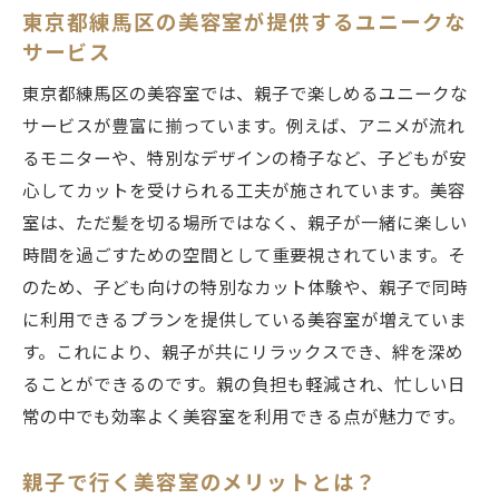
東京都練馬区の美容室が提供するユニークな
美容室で親子の絆を深める方法
サービス
親子で楽しむための美容室の選び方
東京都練馬区の美容室では、親子で楽しめるユニークな
美容室での親子の時間を充実させるサービ
サービスが豊富に揃っています。例えば、アニメが流れ
ス
るモニターや、特別なデザインの椅子など、子どもが安
親子で一緒に行ける美容室の魅力
心してカットを受けられる工夫が施されています。美容
家族で楽しむ美容室の過ごし方
室は、ただ髪を切る場所ではなく、親子が一緒に楽しい
親子で楽しむ美容室での時間の過ごし方
時間を過ごすための空間として重要視されています。そ
東京都練馬区で見つける親子で安心の美容室
のため、子ども向けの特別なカット体験や、親子で同時
安心して通える美容室の選び方
に利用できるプランを提供している美容室が増えていま
す。これにより、親子が共にリラックスでき、絆を深め
親子で安心できる美容室の特徴
ることができるのです。親の負担も軽減され、忙しい日
練馬区で信頼のおける美容室を見つける
常の中でも効率よく美容室を利用できる点が魅力です。
親子で安心して訪れる美容室探し
親子が満足するための美容室選び
親子で行く美容室のメリットとは？