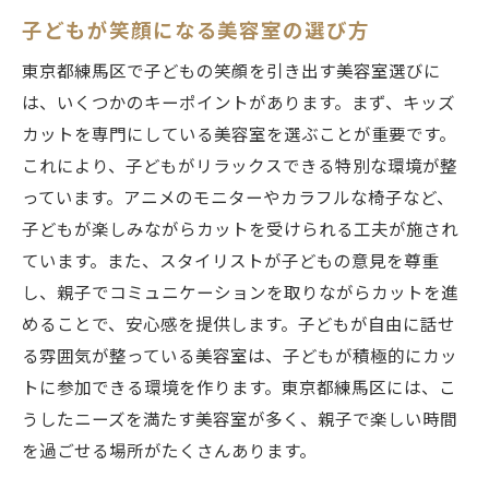
練馬区で親子が楽しめる美容室の紹介
子どもが笑顔になる美容室の選び方
アットホームな雰囲気が魅力の東京都練馬区の
東京都練馬区で子どもの笑顔を引き出す美容室選びに
美容室
は、いくつかのキーポイントがあります。まず、キッズ
温かみのある美容室がおすすめの理由
カットを専門にしている美容室を選ぶことが重要です。
練馬区で家庭的な雰囲気の美容室を探す
これにより、子どもがリラックスできる特別な環境が整
くつろぎの空間を提供する美容室の魅力
っています。アニメのモニターやカラフルな椅子など、
子どもが楽しみながらカットを受けられる工夫が施され
アットホームなサービスを提供する美容室
ています。また、スタイリストが子どもの意見を尊重
親しみやすいスタッフがいる美容室
し、親子でコミュニケーションを取りながらカットを進
心地よい雰囲気を楽しめる美容室の探し方
めることで、安心感を提供します。子どもが自由に話せ
アニメや特別な椅子でリラックス！東京都練馬
る雰囲気が整っている美容室は、子どもが積極的にカッ
区の美容室
トに参加できる環境を作ります。東京都練馬区には、こ
子どもが喜ぶアニメが流れる美容室
うしたニーズを満たす美容室が多く、親子で楽しい時間
特別な椅子がある美容室の楽しみ方
を過ごせる場所がたくさんあります。
キッズがリラックスできる仕掛けが満載