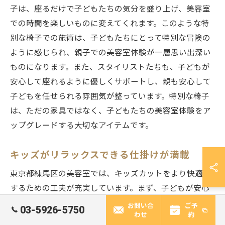
子は、座るだけで子どもたちの気分を盛り上げ、美容室
での時間を楽しいものに変えてくれます。このような特
別な椅子での施術は、子どもたちにとって特別な冒険の
ように感じられ、親子での美容室体験が一層思い出深い
ものになります。また、スタイリストたちも、子どもが
安心して座れるように優しくサポートし、親も安心して
子どもを任せられる雰囲気が整っています。特別な椅子
は、ただの家具ではなく、子どもたちの美容室体験をア
ップグレードする大切なアイテムです。
キッズがリラックスできる仕掛けが満載
東京都練馬区の美容室では、キッズカットをより快適に
するための工夫が充実しています。まず、子どもが安心
して過ごせるよう、施術スペースには家族的な雰囲気が
お問い合
ご予
03-5926-5750
わせ
約
漂っています。特に、子どもがリラックスできるように