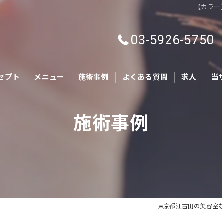
【カラー】
03-5926-5750
セプト
メニュー
施術事例
よくある質問
求人
当
カ
施術事例
キ
親
ヘ
ト
東京都江古田の美容室