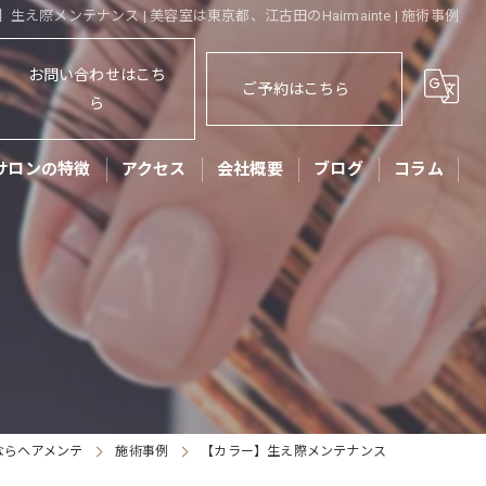
生え際メンテナンス | 美容室は東京都、江古田のHairmainte | 施術事例
お問い合わせはこち
ご予約はこちら
ら
サロンの特徴
アクセス
会社概要
ブログ
コラム
ット
ッズカット
子
アセット
リートメント
ならヘアメンテ
施術事例
【カラー】生え際メンテナンス